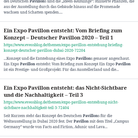
des Deutschen
Pavillon
s sind die „Ideen-Keimlinge“: stilisierte Pflanzen, die
aus der Ausstellung durch das Gebäude hinaus auf die Promenade
wachsen und Schatten spenden....
Ein Expo Pavillon entsteht: Vom Briefing zum
Konzept – Deutscher Pavillon 2020 – Teil 1
https://www.eveosblog.de/themen/expo-pavillon-entstehung-briefing-
konzept-deutscher-pavillon-dubai-2020-72204
...Konzept und die Entstehung eines Expo
Pavillon
s genauer angeschaut.
Ein Expo
Pavillon
entsteht: Vom Briefing zum Konzept Ein Expo
Pavillon
ist ein Prestige- und Großprojekt. Für das Ausstellerland und die...
Ein Expo Pavillon entsteht: das Nicht-Sichtbare
und die Nachhaltigkeit – Teil 3
https://www.eveosblog.de/themen/expo-pavillon-entstehung-nicht-
sichtbare-nachhaltigkeit-teil-3-72404
Seit Kurzem steht das Konzept des Deutschen
Pavillon
s für die
Weltausstellung in Dubai 2020 fest. Der
Pavillon
mit dem Titel „Campus
Germany“ wurde von Facts and Fiction, Adunic und Lava...