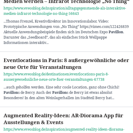
Medien werden – Infrarot Technologie „No Thing“
https://www.eveosblog.de/inspiration/alltagsgegenstaende-als-interaktive-
medien-infrarot-technologie-no-thing-56643
...Thomas Frenzel, Kreativdirektor im Innovationslabor. Video:
Prototypische Anwendungen von „No Thing“ https://vimeo.com/122426839
Aktuelle Anwendungsbeispiele finden sich im Deutschen Expo
Pavillon
.
Darunter das „Seedboard“, das als einfaches Stück Wellpappe
Informationen interaktiv...
Eventlocations in Paris: 8 außergewöhnliche oder
neue Orte für Veranstaltungen
https://www.eveosblog.de/destinationen/eventlocations-paris-8-
aussergewoehnliche-neue-orte-fuer-veranstaltungen-67738
...auch geholfen werden. Eine sehr coole Location, ganz ohne Chichi!
Pavillon
s de Bercy Auch der
Pavillon
s de Bercy ist etwas absolut
Besonderes! In den alten Weinlagerhallen im Stadtteil Bercy hat...
Augmented Reality-Ideen: AR-Diorama App für
Ausstellungen & Events
https://www.eveosblog.de/inspiration/augmented-reality-ideen-diorama-