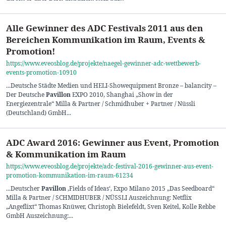
Alle Gewinner des ADC Festivals 2011 aus den
Bereichen Kommunikation im Raum, Events &
Promotion!
https://www.eveosblog.de/projekte/naegel-gewinner-adc-wettbewerb-
events-promotion-10910
...Deutsche Städte Medien und HELI-Showequipment Bronze – balancity –
Der Deutsche
Pavillon
EXPO 2010, Shanghai „Show in der
Energiezentrale“ Milla & Partner / Schmidhuber + Partner / Nüssli
(Deutschland) GmbH...
ADC Award 2016: Gewinner aus Event, Promotion
& Kommunikation im Raum
https://www.eveosblog.de/projekte/adc-festival-2016-gewinner-aus-event-
promotion-kommunikation-im-raum-61234
...Deutscher
Pavillon
‚Fields of Ideas‘, Expo Milano 2015 „Das Seedboard“
Milla & Partner / SCHMIDHUBER / NÜSSLI Auszeichnung: Netflix
„Angeflixt“ Thomas Knüwer, Christoph Bielefeldt, Sven Keitel, Kolle Rebbe
GmbH Auszeichnung:...