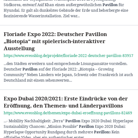
Südkorea, entwarf Asif Khan einen außergewöhnlichen
Pavillon
für
Hyundai. Er galt als dunkelstes Gebäude der Erde und beherbergte eine
faszinierende Wasserinstallation. Ziel war...
Floriade Expo 2022: Deutscher Pavillon
„Biotopia“ mit spielerisch-interaktiver
Ausstellung
https://www.eveosblog.de/projekte/floriade-2022-deutscher-pavillon-83957
...den Städten erweitern und entsprechende Lösungsansätze vorstellen.
Deutscher
Pavillon
auf der Floriade 2022: „Biotopia – Growing
Community“ Neben Ländern wie Japan, Schweiz oder Frankreich ist auch
Deutschland mit einem sehenswerten...
Expo Dubai 2020/2021: Erste Eindrücke von der
Eröffnung, den Themen- und Länderpavillons
https://www.eveosblog.de/themen/expo-dubai-eroeffnung-pavillons-82469
...- Mobility Nachhaltigkeit: „Terra“
Pavillon
Expo 2020 Dubai: Hyperlapse
Sustainability Chancen: „Mission Possible“
Pavillon
Expo 2020 Dubai:
Hyperlapse Opportunity Rundgang durch mehrere
Pavillon
s Kein
offizielles Video, aber ein authentischer erster...