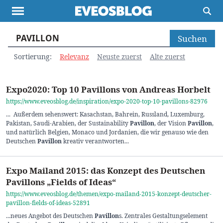
Suchen nach:
Themen
Projekte
Inspiration
Sortierung:
Relevanz
Neuste zuerst
Alte zuerst
Destinationen
Über uns
Werbung
Buchtipps
Newsletter
Expo2020: Top 10 Pavillons von Andreas Horbelt
https://www.eveosblog.de/inspiration/expo-2020-top-10-pavillons-82976
... Außerdem sehenswert: Kasachstan, Bahrein, Russland, Luxemburg,
Pakistan, Saudi-Arabien, der Sustainability
Pavillon
, der Vision
Pavillon
,
und natürlich Belgien, Monaco und Jordanien, die wir genauso wie den
Deutschen
Pavillon
kreativ verantworten...
Expo Mailand 2015: das Konzept des Deutschen
Pavillons „Fields of Ideas“
https://www.eveosblog.de/themen/expo-mailand-2015-konzept-deutscher-
pavillon-fields-of-ideas-52891
...neues Angebot des Deutschen
Pavillon
s. Zentrales Gestaltungselement