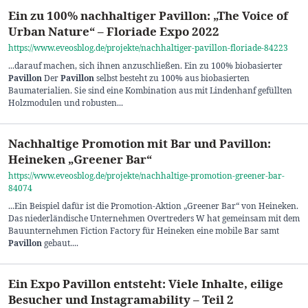
Ein zu 100% nachhaltiger Pavillon: „The Voice of
Urban Nature“ – Floriade Expo 2022
https://www.eveosblog.de/projekte/nachhaltiger-pavillon-floriade-84223
...darauf machen, sich ihnen anzuschließen. Ein zu 100% biobasierter
Pavillon
Der
Pavillon
selbst besteht zu 100% aus biobasierten
Baumaterialien. Sie sind eine Kombination aus mit Lindenhanf gefüllten
Holzmodulen und robusten...
Nachhaltige Promotion mit Bar und Pavillon:
Heineken „Greener Bar“
https://www.eveosblog.de/projekte/nachhaltige-promotion-greener-bar-
84074
...Ein Beispiel dafür ist die Promotion-Aktion „Greener Bar“ von Heineken.
Das niederländische Unternehmen Overtreders W hat gemeinsam mit dem
Bauunternehmen Fiction Factory für Heineken eine mobile Bar samt
Pavillon
gebaut....
Ein Expo Pavillon entsteht: Viele Inhalte, eilige
Besucher und Instagramability – Teil 2