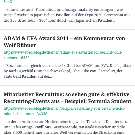
84431
...können sie auch Faszination und Instagramability einbringen – wie
beispielsweise im Japanischen
Pavillon
auf der Expo 2020. Screenshot aus
der 360 Grad Tour. » 360° Tour durch den Japanischen
Pavillon
...
ADAM & EVA Award 2011 – ein Kommentar von
Wolf Rübner
https://www.eveosblog.de/themen/adam-eva-award-nachbericht-wolf-
ruebner-16339
...Box – und das gleich viermal: je 2x Gold bei ADAM und EVA. Die Lightbox
by Karl Lagerfeld (Kunde Schwarzkopf), The Cube von Electrolux, der
State Grid
Pavillon
auf der...
Mitarbeiter Recruiting: so sehen gute & effektive
Recruiting-Events aus – Beispiel: Formula Student
https://www.eveosblog.de/themen/beispiel-recruiting-event-nachwuchs-
mitarbeiter-finden-34338
...in deren Auftreten am Hockenheimring wider. Trucks mit Dachterrasse
und Café-Lounge,
Pavillon
s, Gastro-Stände, tausende Besucher und die
über 3.000 Teilnehmer aus aller Welt verwandelten die Strecke in eine