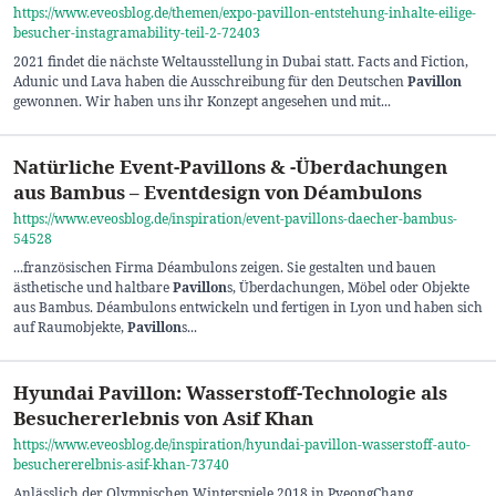
https://www.eveosblog.de/themen/expo-pavillon-entstehung-inhalte-eilige-
besucher-instagramability-teil-2-72403
2021 findet die nächste Weltausstellung in Dubai statt. Facts and Fiction,
Adunic und Lava haben die Ausschreibung für den Deutschen
Pavillon
gewonnen. Wir haben uns ihr Konzept angesehen und mit...
Natürliche Event-Pavillons & -Überdachungen
aus Bambus – Eventdesign von Déambulons
https://www.eveosblog.de/inspiration/event-pavillons-daecher-bambus-
54528
...französischen Firma Déambulons zeigen. Sie gestalten und bauen
ästhetische und haltbare
Pavillon
s, Überdachungen, Möbel oder Objekte
aus Bambus. Déambulons entwickeln und fertigen in Lyon und haben sich
auf Raumobjekte,
Pavillon
s...
Hyundai Pavillon: Wasserstoff-Technologie als
Besuchererlebnis von Asif Khan
https://www.eveosblog.de/inspiration/hyundai-pavillon-wasserstoff-auto-
besuchererelbnis-asif-khan-73740
Anlässlich der Olympischen Winterspiele 2018 in PyeongChang,