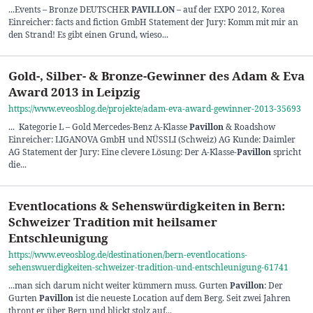
...Events – Bronze DEUTSCHER
PAVILLON
– auf der EXPO 2012, Korea
Einreicher: facts and fiction GmbH Statement der Jury: Komm mit mir an
den Strand! Es gibt einen Grund, wieso...
Gold-, Silber- & Bronze-Gewinner des Adam & Eva
Award 2013 in Leipzig
https://www.eveosblog.de/projekte/adam-eva-award-gewinner-2013-35693
... Kategorie L – Gold Mercedes-Benz A-Klasse
Pavillon
& Roadshow
Einreicher: LIGANOVA GmbH und NÜSSLI (Schweiz) AG Kunde: Daimler
AG Statement der Jury: Eine clevere Lösung: Der A-Klasse
-Pavillon
spricht
die...
Eventlocations & Sehenswürdigkeiten in Bern:
Schweizer Tradition mit heilsamer
Entschleunigung
https://www.eveosblog.de/destinationen/bern-eventlocations-
sehenswuerdigkeiten-schweizer-tradition-und-entschleunigung-61741
...man sich darum nicht weiter kümmern muss. Gurten
Pavillon
: Der
Gurten
Pavillon
ist die neueste Location auf dem Berg. Seit zwei Jahren
thront er über Bern und blickt stolz auf...