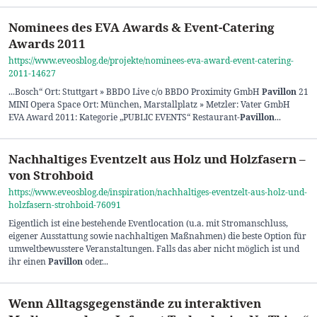
Nominees des EVA Awards & Event-Catering
Awards 2011
https://www.eveosblog.de/projekte/nominees-eva-award-event-catering-
2011-14627
...Bosch“ Ort: Stuttgart » BBDO Live c/o BBDO Proximity GmbH
Pavillon
21
MINI Opera Space Ort: München, Marstallplatz » Metzler: Vater GmbH
EVA Award 2011: Kategorie „PUBLIC EVENTS“ Restaurant
-Pavillon
...
Nachhaltiges Eventzelt aus Holz und Holzfasern –
von Strohboid
https://www.eveosblog.de/inspiration/nachhaltiges-eventzelt-aus-holz-und-
holzfasern-strohboid-76091
Eigentlich ist eine bestehende Eventlocation (u.a. mit Stromanschluss,
eigener Ausstattung sowie nachhaltigen Maßnahmen) die beste Option für
umweltbewusstere Veranstaltungen. Falls das aber nicht möglich ist und
ihr einen
Pavillon
oder...
Wenn Alltagsgegenstände zu interaktiven