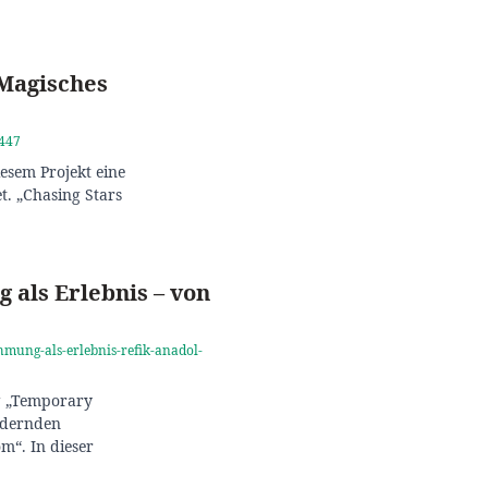
 Magisches
6447
iesem Projekt eine
t. „Chasing Stars
 als Erlebnis – von
hmung-als-erlebnis-refik-anadol-
ng „Temporary
ndernden
om“. In dieser