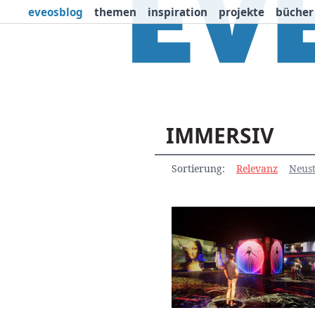
eveosblog
themen
inspiration
projekte
bücher
Themen
Projekte
I
Newsletter
Suchen nach:
Sortierung:
Relevanz
Neust