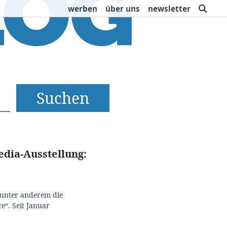
such
werben
über uns
newsletter
rbung
Buchtipps
dia-Ausstellung:
n unter anderem die
e“. Seit Januar