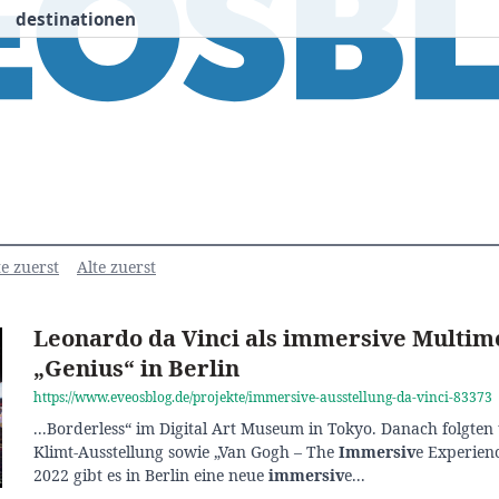
destinationen
nspiration
Destinationen
Über uns
We
e zuerst
Alte zuerst
Leonardo da Vinci als immersive Multime
„Genius“ in Berlin
https://www.eveosblog.de/projekte/immersive-ausstellung-da-vinci-83373
...Borderless“ im Digital Art Museum in Tokyo. Danach folgte
Klimt-Ausstellung sowie „Van Gogh – The
Immersiv
e Experienc
2022 gibt es in Berlin eine neue
immersiv
e...