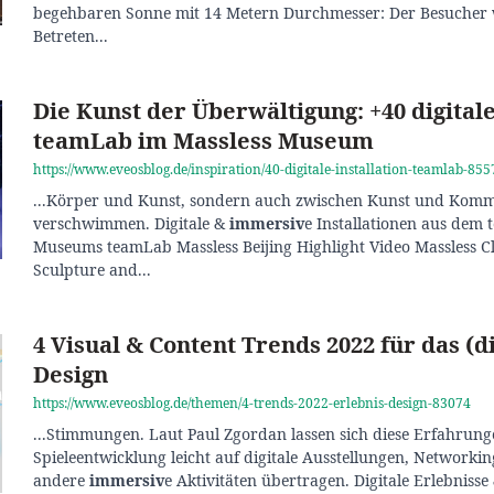
begehbaren Sonne mit 14 Metern Durchmesser: Der Besucher
Betreten...
Die Kunst der Überwältigung: +40 digitale
teamLab im Massless Museum
https://www.eveosblog.de/inspiration/40-digitale-installation-teamlab-855
...Körper und Kunst, sondern auch zwischen Kunst und Ko
verschwimmen. Digitale &
immersiv
e Installationen aus dem
Museums teamLab Massless Beijing Highlight Video Massless 
Sculpture and...
4 Visual & Content Trends 2022 für das (di
Design
https://www.eveosblog.de/themen/4-trends-2022-erlebnis-design-83074
...Stimmungen. Laut Paul Zgordan lassen sich diese Erfahrung
Spieleentwicklung leicht auf digitale Ausstellungen, Networki
andere
immersiv
e Aktivitäten übertragen. Digitale Erlebnisse 