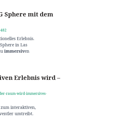
SG Sphere mit dem
5482
ionelles Erlebnis.
 Sphere in Las
 zu
immersiv
en
ven Erlebnis wird –
jeder-raum-wird-immersives-
zum interaktiven,
ventler umtreibt.