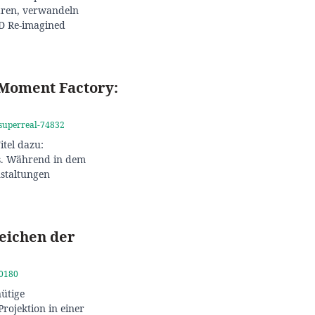
ären, verwandeln
SD Re-imagined
 Moment Factory:
-superreal-74832
itel dazu:
ms. Während in dem
nstaltungen
eichen der
70180
nütige
Projektion in einer