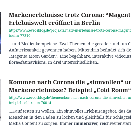
Markenerlebnisse trotz Corona: “Magen
Erlebniswelt eröffnet in Berlin
https://www.eveosblog.de/projekte/markenerlebnisse-trotz-corona-magent
berlin-77810
...und Medienkompetenz. Zwei Themen, die gerade rund um 
Aufmerksamkeit gewonnen haben. Mittendrin befindet sich d
„Magenta Moon Garden“. Eine begehbare, interaktive Videoins
flora&faunavisions. In drei unterschiedlichen...
Kommen nach Corona die „sinnvollen“ un
Markenerlebnisse? Beispiel „Cold Room“
https://www.eveosblog.de/themen/kommen-nach-corona-die-sinnvollen-u
beispiel-cold-room-76814
...Kauf testen zu wollen. Ein sinnvolles Erlebnisangebot, das d
Menschen in den Laden zu locken und gleichfalls für Schlagzei
Media Content zu sorgen. Immer
immersiv
er, reichweitenstärk