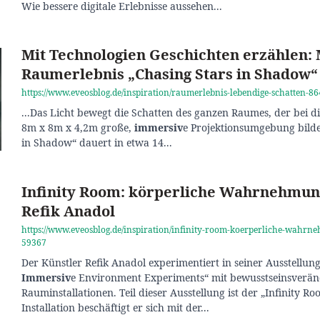
Wie bessere digitale Erlebnisse aussehen...
Mit Technologien Geschichten erzählen:
Raumerlebnis „Chasing Stars in Shadow“
https://www.eveosblog.de/inspiration/raumerlebnis-lebendige-schatten-8
...Das Licht bewegt die Schatten des ganzen Raumes, der bei d
8m x 8m x 4,2m große,
immersiv
e Projektionsumgebung bilde
in Shadow“ dauert in etwa 14...
Infinity Room: körperliche Wahrnehmung
Refik Anadol
https://www.eveosblog.de/inspiration/infinity-room-koerperliche-wahrne
59367
Der Künstler Refik Anadol experimentiert in seiner Ausstellu
Immersiv
e Environment Experiments“ mit bewusstseinsverä
Rauminstallationen. Teil dieser Ausstellung ist der „Infinity Ro
Installation beschäftigt er sich mit der...