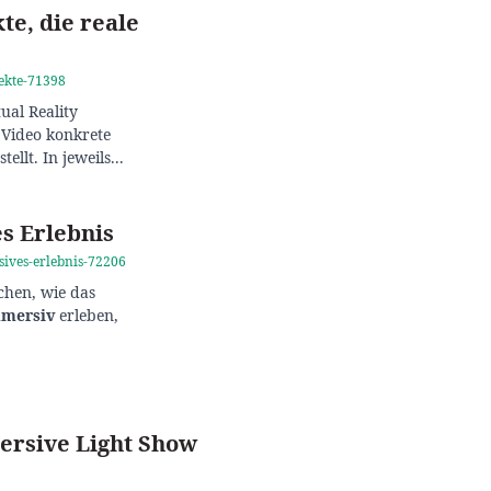
te, die reale
jekte-71398
ual Reality
 Video konkrete
lt. In jeweils...
es Erlebnis
rsives-erlebnis-72206
chen, wie das
mersiv
erleben,
rsive Light Show