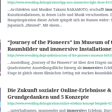
https://www.eveosblog.de/inspiration/tipp-sora-immersive-light-show-855
...Architekten und Musiker Takami NAKAMOTO, erschafft
imm
Kunstinstallationen, in denen Licht und Musik verschmelzen. 
Hauptinspiration dieser Arbeit spiegelt sich im Namen wider:
Japanisch „Himmel“. Mit einem...
“Journey of the Pioneers” im Museum of 
Raumbilder und immersive Installatione
https://www.eveosblog.de/projekte/journey-of-the-pioneers-museum-8491
...Ausstellung „Journey of the Pioneers“ ist über drei Etagen u
Quadratmeter Ausstellungsfläche hinweg als
immersiv
es Erle
Etage ist gleich einem filmischen Setting mit starken Raumbild
Die Zukunft sozialer Online-Erlebnisse 
Grundgedanken und 5 Konzepte
https://www.eveosblog.de/inspiration/online-erlebnis-konzept-beispiele-8
...unterhaltsames, spannendes und
immersiv
es Erlebnis. Durc