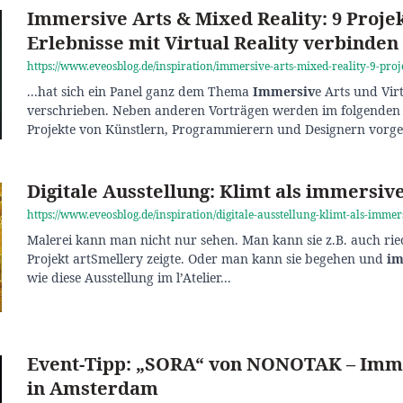
Immersive Arts & Mixed Reality: 9 Projek
Erlebnisse mit Virtual Reality verbinden
https://www.eveosblog.de/inspiration/immersive-arts-mixed-reality-9-pro
...hat sich ein Panel ganz dem Thema
Immersiv
e Arts und Virt
verschrieben. Neben anderen Vorträgen werden im folgenden
Projekte von Künstlern, Programmierern und Designern vorgestel
Digitale Ausstellung: Klimt als immersiv
https://www.eveosblog.de/inspiration/digitale-ausstellung-klimt-als-imme
Malerei kann man nicht nur sehen. Man kann sie z.B. auch rie
Projekt artSmellery zeigte. Oder man kann sie begehen und
im
wie diese Ausstellung im l’Atelier...
Event-Tipp: „SORA“ von NONOTAK – Imme
in Amsterdam