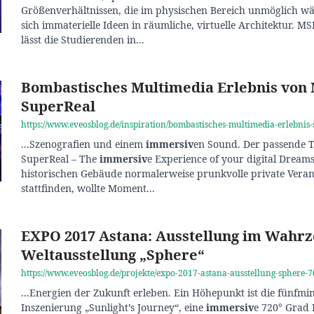
Größenverhältnissen, die im physischen Bereich unmöglich w
sich immaterielle Ideen in räumliche, virtuelle Architektur. M
lässt die Studierenden in...
Bombastisches Multimedia Erlebnis von
SuperReal
https://www.eveosblog.de/inspiration/bombastisches-multimedia-erlebnis
...Szenografien und einem
immersiv
en Sound. Der passende T
SuperReal – The
immersiv
e Experience of your digital Drea
historischen Gebäude normalerweise prunkvolle private Vera
stattfinden, wollte Moment...
EXPO 2017 Astana: Ausstellung im Wahrz
Weltausstellung „Sphere“
https://www.eveosblog.de/projekte/expo-2017-astana-ausstellung-sphere-
...Energien der Zukunft erleben. Ein Höhepunkt ist die fünfmi
Inszenierung „Sunlight’s Journey“, eine
immersiv
e 720° Grad 