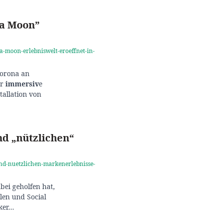
ta Moon”
a-moon-erlebniswelt-eroeffnet-in-
Corona an
er
immersiv
e
tallation von
d „nützlichen“
nd-nuetzlichen-markenerlebnisse-
abei geholfen hat,
len und Social
er...