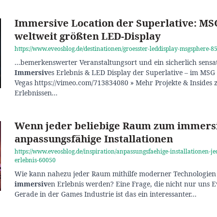
Immersive Location der Superlative: M
weltweit größten LED-Display
https://www.eveosblog.de/destinationen/groesster-leddisplay-msgsphere-8
...bemerkenswerter Veranstaltungsort und ein sicherlich sensat
Immersiv
es Erlebnis & LED Display der Superlative – im MSG
Vegas https://vimeo.com/713834080 » Mehr Projekte & Insides
Erlebnissen...
Wenn jeder beliebige Raum zum immersi
anpassungsfähige Installationen
https://www.eveosblog.de/inspiration/anpassungsfaehige-installationen-
erlebnis-60050
Wie kann nahezu jeder Raum mithilfe moderner Technologien 
immersiv
en Erlebnis werden? Eine Frage, die nicht nur uns E
Gerade in der Games Industrie ist das ein interessanter...