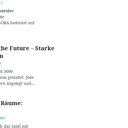
12
ersiv
e
Die
 SORA bedeutet auf
the Future – Starke
n
0
nd 3000
bnis gestaltet. Jede
ern angelegt und...
& Räume:
2907
h das Spiel mit