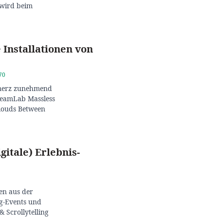
 wird beim
 Installationen von
70
mmerz zunehmend
 teamLab Massless
Clouds Between
gitale) Erlebnis-
en aus der
ng-Events und
& Scrollytelling