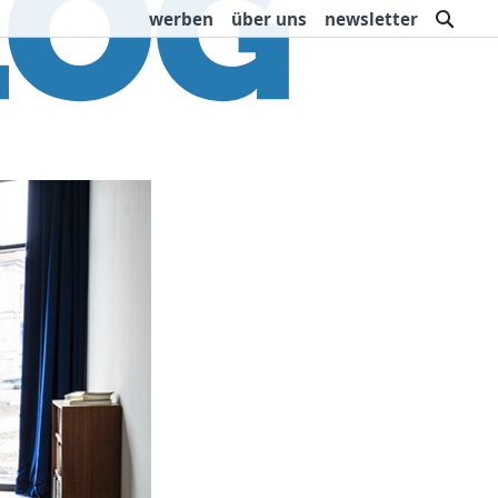
such
werben
über uns
newsletter
rbung
Buchtipps