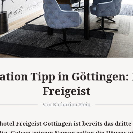
ation Tipp in Göttingen:
Freigeist
Von Katharina Stein
otel Freigeist Göttingen ist bereits das dritte
tte. Getreu seinem Namen sollen die Häuser ei