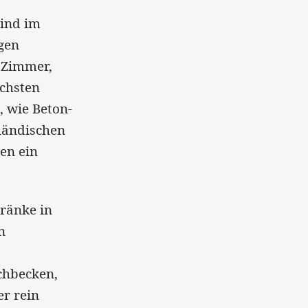
sind im
gen
 Zimmer,
öchsten
, wie Beton-
rländischen
en ein
hränke in
n
chbecken,
r rein