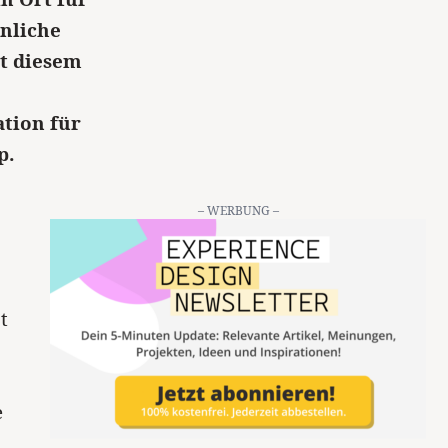
nliche
t diesem
tion für
p.
– WERBUNG –
t
e