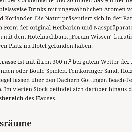
en der Cocktailkarte und so finden Gäste unter d
pielsweise Drinks mit ungewöhnlichen Aromen vo
 Koriander. Die Natur präsentiert sich in der Bar
n Form der original Herbarien und Nasspräparate
n mit dem Hotelnachbarn „Forum Wissen“ kurati
en Platz im Hotel gefunden haben.
rrasse
ist mit ihren 300 m² bei gutem Wetter der 
nen oder Boule-Spielen. Feinkörniger Sand, Hol
egel lassen über den Dächern Göttingen Beach-Fe
Im vierten Stock befindet sich darüber hinaus 
sbereich
des Hauses.
gsräume