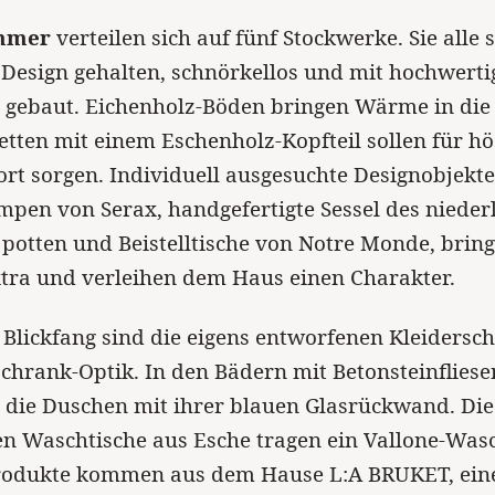
mmer
verteilen sich auf fünf Stockwerke. Sie alle 
Design gehalten, schnörkellos und mit hochwerti
n gebaut. Eichenholz-Böden bringen Wärme in die
tten mit einem Eschenholz-Kopfteil sollen für h
rt sorgen. Individuell ausgesuchte Designobjekte
mpen von Serax, handgefertigte Sessel des niede
 potten und Beistelltische von Notre Monde, bring
tra und verleihen dem Haus einen Charakter.
Blickfang sind die eigens entworfenen Kleidersc
chrank-Optik. In den Bädern mit Betonsteinfliese
 die Duschen mit ihrer blauen Glasrückwand. Die
en Waschtische aus Esche tragen ein Vallone-Was
produkte kommen aus dem Hause L:A BRUKET, eine