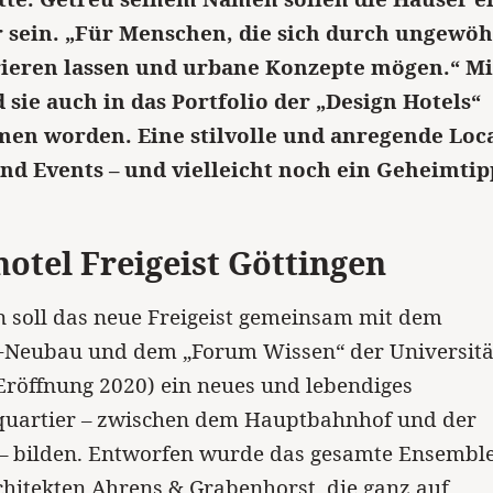
 sein. „Für Menschen, die sich durch ungewöh
rieren lassen und urbane Konzepte mögen.“ Mi
 sie auch in das Portfolio der „Design Hotels“
n worden. Eine stilvolle und anregende Loca
nd Events – und vielleicht noch ein Geheimtip
otel Freigeist Göttingen
n soll das neue Freigeist gemeinsam mit dem
-Neubau und dem „Forum Wissen“ der Universitä
Eröffnung 2020) ein neues und lebendiges
quartier – zwischen dem Hauptbahnhof und der
 – bilden. Entworfen wurde das gesamte Ensembl
hitekten Ahrens & Grabenhorst, die ganz auf