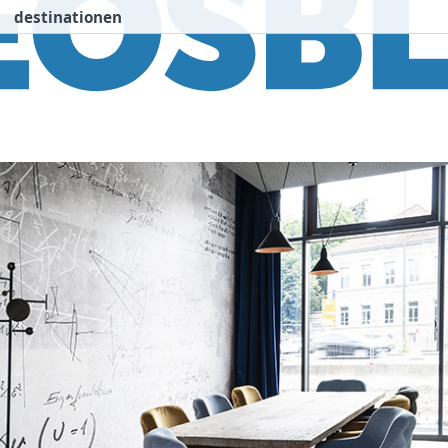
destinationen
nspiration
Destinationen
Über uns
We