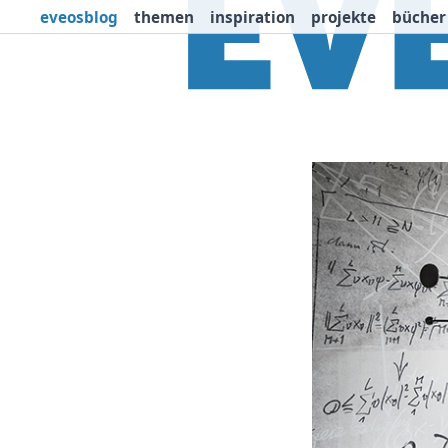
eveosblog
themen
inspiration
projekte
bücher
Themen
Projekte
I
Newsletter