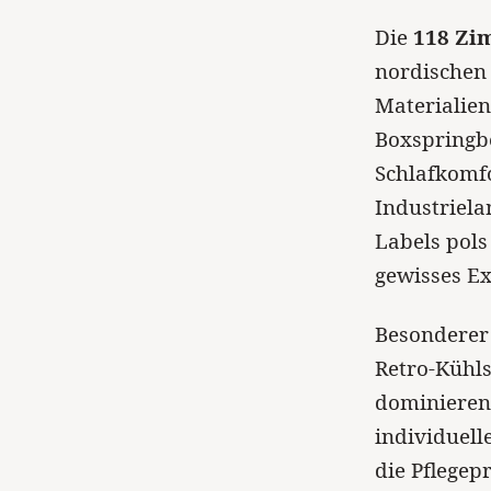
Die
118 Zi
nordischen 
Materialie
Boxspringbe
Schlafkomfo
Industriela
Labels pols
gewisses Ex
Besonderer 
Retro-Kühls
dominieren
individuell
die Pflege