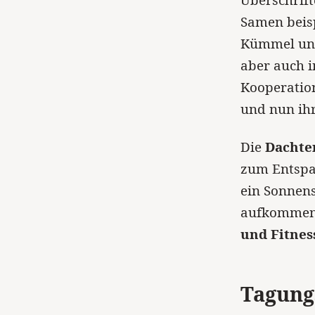
Überschrift
Samen beis
Kümmel und
aber auch i
Kooperatio
und nun ihr
Die
Dachte
zum Entspan
ein Sonnens
aufkommen. 
und Fitnes
Tagun