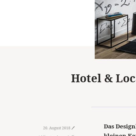
Hotel & Loc
Das Designh
20. August 2018 🖊️
kleinen Ke