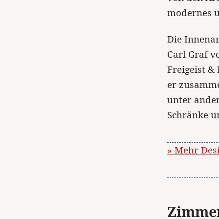
modernes un
Die Innena
Carl Graf v
Freigeist & 
er zusamme
unter ander
Schränke u
» Mehr Des
Zimme