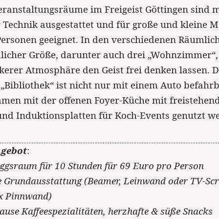
eranstaltungsräume im Freigeist Göttingen sind m
Technik ausgestattet und für große und kleine M
Personen geeignet. In den verschiedenen Räumlic
dlicher Größe, darunter auch drei „Wohnzimmer“
ckerer Atmosphäre den Geist frei denken lassen. D
Bibliothek“ ist nicht nur mit einem Auto befahrb
men mit der offenen Foyer-Küche mit freistehe
und Induktionsplatten für Koch-Events genutzt w
gebot
:
gsraum für 10 Stunden für 69 Euro pro Person
e Grundausstattung (Beamer, Leinwand oder TV-Scr
1x Pinnwand)
ause Kaffeespezialitäten, herzhafte & süße Snacks