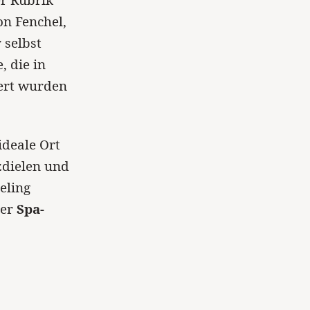
er Rubrik
n Fenchel,
 selbst
, die in
ert wurden
ideale Ort
zdielen und
eling
der
Spa-