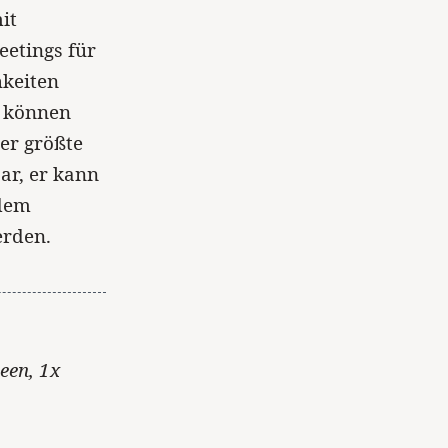
it
eetings für
hkeiten
, können
er größte
ar, er kann
ndem
erden.
een, 1x