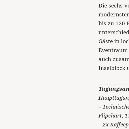
Die sechs V
modernster 
bis zu 120 
unterschie
Gäste in lo
Eventraum „
auch zusam
Inselblock 
Tagungsan
Haupttagung
– Technisch
Flipchart, 
– 2x Kaffeep