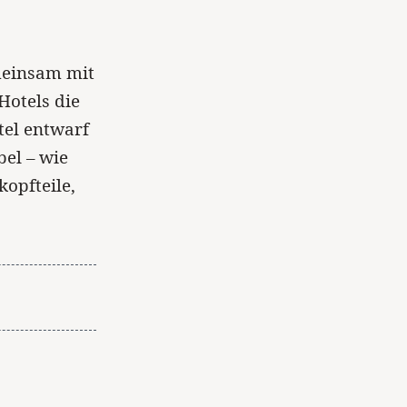
meinsam mit
Hotels die
otel entwarf
el – wie
opfteile,