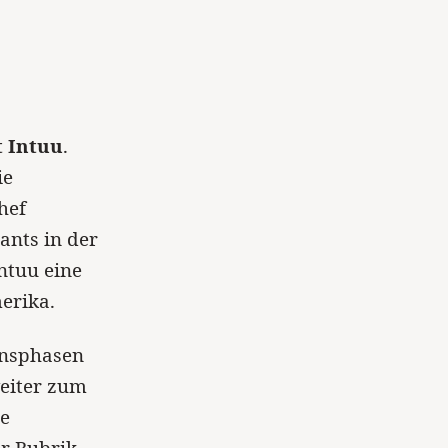
t Intuu
.
ie
hef
ants in der
Intuu eine
erika.
ensphasen
weiter zum
ie