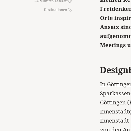
~4 Minuten Lesezeit 🕓
Freidenker
Destinationen
Orte inspi
Ansatz sind
aufgenomme
Meetings u
Designh
In Göttinge
Sparkassen
Göttingen (
Innenstadt
Innenstadt
von den Arc