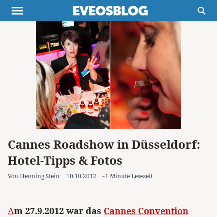
Themen
Projekte
Inspiration
Destinationen
Über uns
Werbung
Buchtipps
Newsletter
Cannes Roadshow in Düsseldorf:
Hotel-Tipps & Fotos
Von Henning Stein
10.10.2012
~1 Minute Lesezeit
A
m 27.9.2012 war das
Cannes Convention