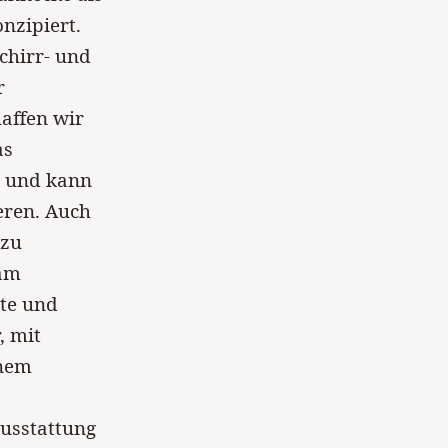
nzipiert.
chirr- und
r
haffen wir
as
d und kann
eren. Auch
 zu
 am
nte und
, mit
enem
usstattung