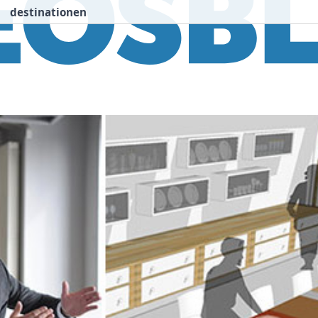
destinationen
nspiration
Destinationen
Über uns
We