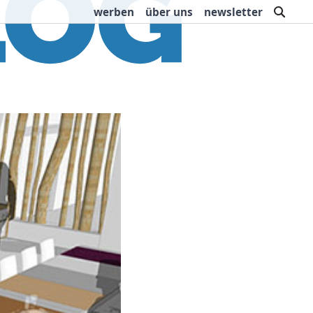
such
werben
über uns
newsletter
rbung
Buchtipps