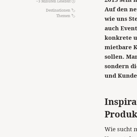
~3 Minuten Lesezeit 🕓
Auf den ne
Destinationen
Themen
wie uns St
auch Event
konkrete u
mietbare K
sollen. Ma
sondern d
und Kunden
Inspir
Produk
Wie sucht 