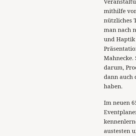
Veranstaltu
mithilfe vo
nützliches 
man nach n
und Haptik
Präsentatio
Mahnecke. S
darum, Prod
dann auch d
haben.
Im neuen 6
Eventplaner
kennenlern
austesten u