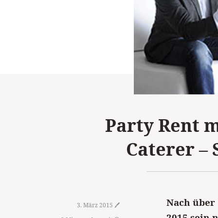
Party Rent 
Caterer –
Nach über 
3. März 2015 🖊️
2015 sein 