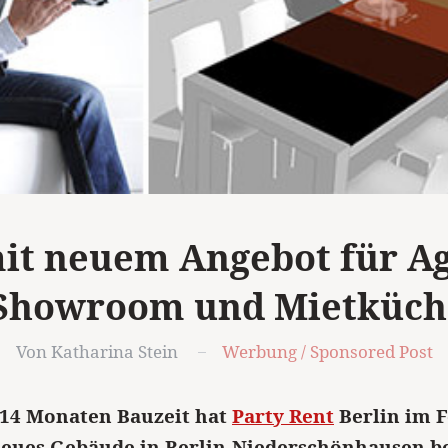
mit neuem Angebot für A
 Showroom und Mietküche
Von Katharina Stein
Werbung / Sponsored Post
14 Monaten Bauzeit hat
Party Rent
Berlin im 
neues Gebäude in Berlin-Niederschönhausen b