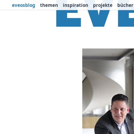
eveosblog
themen
inspiration
projekte
bücher
Themen
Projekte
I
Newsletter