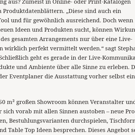
ng aus? Zumeist in Online- oder Print-Katalogen
n Produktdatenblättern. „Diese sind auch ein
Tool und für gewöhnlich ausreichend. Doch wenn
euen Ideen und Produkten sucht, können Wirku
 des gesamten Arrangements nur über eine Live-
n wirklich perfekt vermittelt werden.“ sagt Steph
chließlich geht es gerade in der Live-Kommunik
ukte und Ambiente über alle Sinne zu erleben. D
er Eventplaner die Ausstattung vorher selbst ei
50 m² großen Showroom können Veranstalter un
 sich vorab mit allen Sinnen austoben – neue Pr
en, Bestuhlungsvarianten durchspielen, Tischfor
nd Table Top Ideen besprechen. Dieses Angebot s