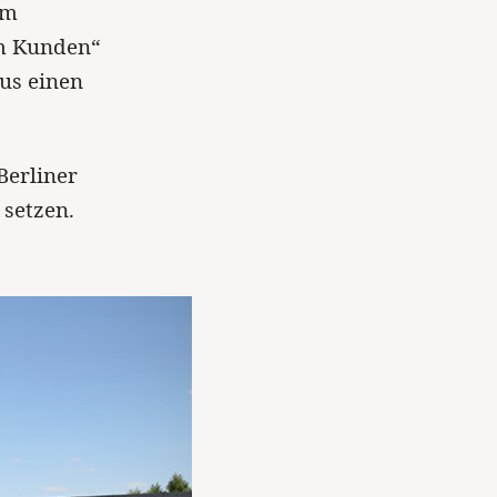
im
am Kunden“
us einen
Berliner
 setzen.