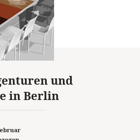
genturen und
 in Berlin
Februar
ezogen.