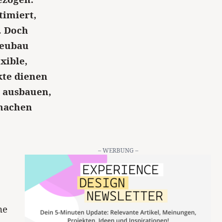
timiert,
. Doch
Neubau
xible,
kte dienen
r ausbauen,
 machen
– WERBUNG –
ne