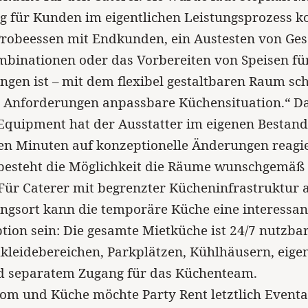
ng für Kunden im eigentlichen Leistungsprozess ko
Probeessen mit Endkunden, ein Austesten von Ges
mbinationen oder das Vorbereiten von Speisen fü
ngen ist – mit dem flexibel gestaltbaren Raum sc
e Anforderungen anpassbare Küchensituation.“ D
 Equipment hat der Ausstatter im eigenen Bestan
en Minuten auf konzeptionelle Änderungen reagi
 besteht die Möglichkeit die Räume wunschgemäß
Für Caterer mit begrenzter Kücheninfrastruktur
ngsort kann die temporäre Küche eine interessa
ption sein: Die gesamte Mietküche ist 24/7 nutzbar
kleidebereichen, Parkplätzen, Kühlhäusern, eig
d separatem Zugang für das Küchenteam.
om und Küche möchte Party Rent letztlich Eventa