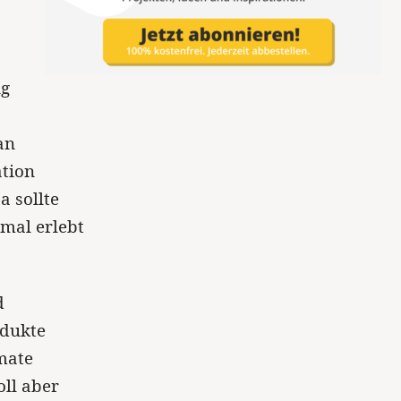
ng
an
ation
a sollte
nmal erlebt
d
odukte
mate
oll aber