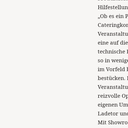
Hilfestellu
„Ob es ein 
Cateringko
Veranstaltu
eine auf di
technische
so in wenig
im Vorfeld
bestücken. 
Veranstaltu
reizvolle O
eigenen Um
Ladetor un
Mit Showro