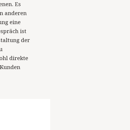
enen. Es
on anderen
ung eine
spräch ist
taltung der
u
ohl direkte
 Kunden