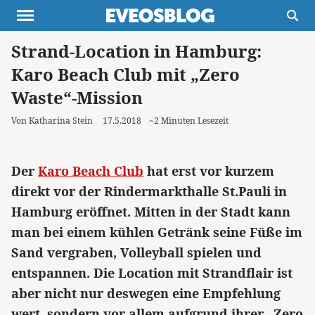
Strand-Location in Hamburg:
Themen
Projekte
Inspiration
Karo Beach Club mit „Zero
Destinationen
Über uns
Werbung
Waste“-Mission
Buchtipps
Newsletter
Von Katharina Stein
17.5.2018
~2 Minuten Lesezeit
Der
Karo Beach Club
hat erst vor kurzem
direkt vor der Rindermarkthalle St.Pauli in
Hamburg eröffnet. Mitten in der Stadt kann
man bei einem kühlen Getränk seine Füße im
Sand vergraben, Volleyball spielen und
entspannen. Die Location mit Strandflair ist
aber nicht nur deswegen eine Empfehlung
wert, sondern vor allem aufgrund ihrer „Zero