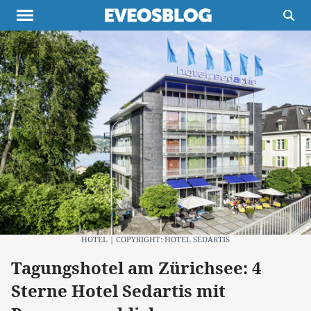
Themen
Projekte
Inspiration
Destinationen
Über uns
Werbung
Buchtipps
Newsletter
HOTEL | COPYRIGHT: HOTEL SEDARTIS
Tagungshotel am Zürichsee: 4
Sterne Hotel Sedartis mit