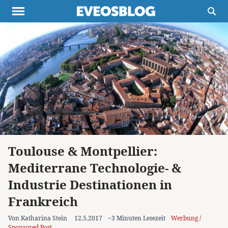
Themen
Projekte
Inspiration
Destinationen
Über uns
Werbung
Buchtipps
Newsletter
Toulouse & Montpellier:
Mediterrane Technologie- &
Industrie Destinationen in
Frankreich
Von Katharina Stein
12.5.2017
~3 Minuten Lesezeit
Werbung /
Sponsored Post