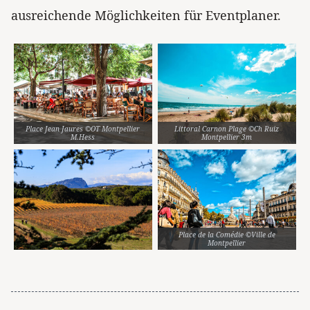
ausreichende Möglichkeiten für Eventplaner.
Place Jean Jaures ©OT Montpellier
Littoral Carnon Plage ©Ch Ruiz
M.Hess
Montpellier 3m
Place de la Comédie ©Ville de
Montpellier