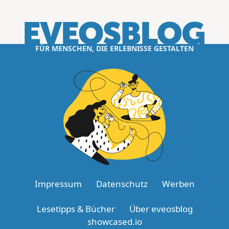
FÜR MENSCHEN, DIE ERLEBNISSE GESTALTEN
Impressum
Datenschutz
Werben
Lesetipps & Bücher
Über eveosblog
showcased.io