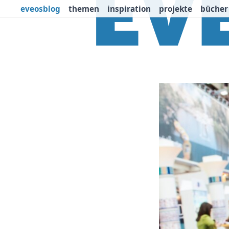
eveosblog
themen
inspiration
projekte
bücher
Themen
Projekte
I
Newsletter