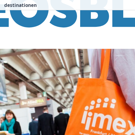
destinationen
nspiration
Destinationen
Über uns
We