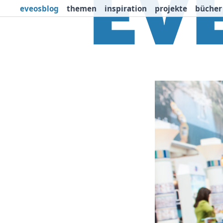
eveosblog
themen
inspiration
projekte
bücher
Themen
Projekte
I
Newsletter