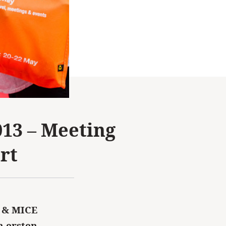
13 – Meeting
rt
g & MICE
m ersten