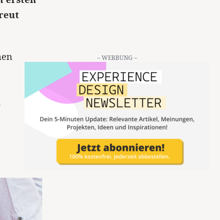
reut
.
hen
– WERBUNG –
.