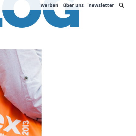
such
werben
über uns
newsletter
rbung
Buchtipps