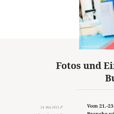
Fotos und E
B
Vom 21.-23
24. Mai 2013 🖊️
Branche wi