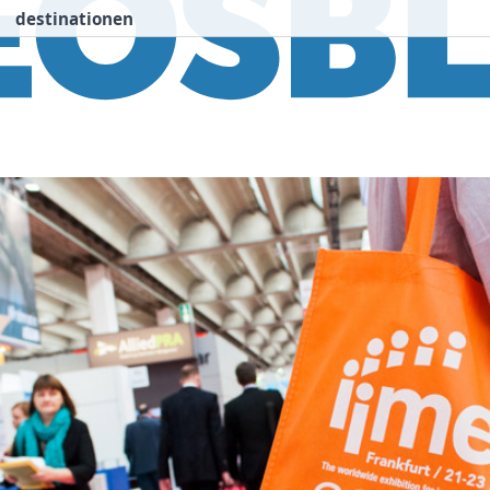
destinationen
nspiration
Destinationen
Über uns
We