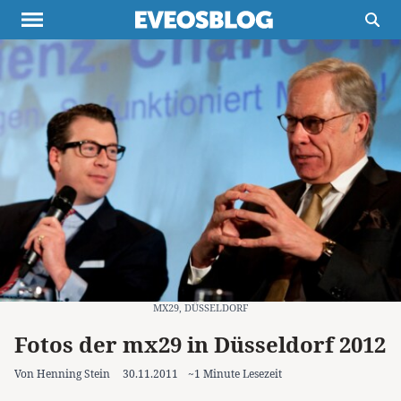
Themen
Projekte
Inspiration
Destinationen
Über uns
Werbung
Buchtipps
Newsletter
MX29, DÜSSELDORF
Fotos der mx29 in Düsseldorf 2012
Von Henning Stein
30.11.2011
~1 Minute Lesezeit