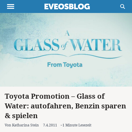
Themen
Projekte
Inspiration
Destinationen
Über uns
Werbung
Buchtipps
Newsletter
Toyota Promotion – Glass of
Water: autofahren, Benzin sparen
& spielen
Von Katharina Stein
7.4.2011
~1 Minute Lesezeit