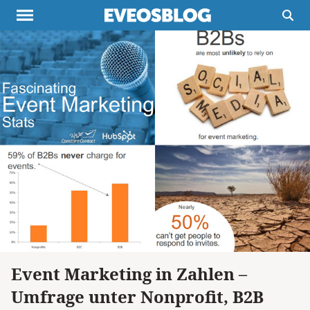
Themen
Projekte
Inspiration
Destinationen
Über uns
Werbung
Buchtipps
Newsletter
Event Marketing in Zahlen –
Umfrage unter Nonprofit, B2B