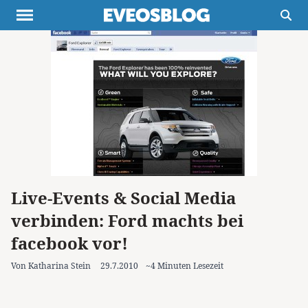
Themen
Projekte
Inspiration
Destinationen
Über uns
Werbung
Buchtipps
Newsletter
Live-Events & Social Media
verbinden: Ford machts bei
facebook vor!
Von Katharina Stein
29.7.2010
~4 Minuten Lesezeit