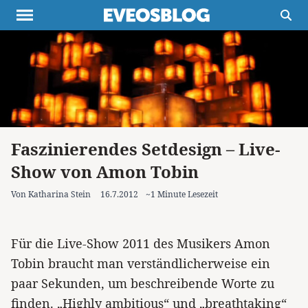
Themen
Projekte
Inspiration
Destinationen
Über uns
Werbung
Buchtipps
Newsletter
Faszinierendes Setdesign – Live-
Show von Amon Tobin
Von Katharina Stein
16.7.2012
~1 Minute Lesezeit
Für die Live-Show 2011 des Musikers Amon
Tobin braucht man verständlicherweise ein
paar Sekunden, um beschreibende Worte zu
finden. „Highly ambitious“ und „breathtaking“