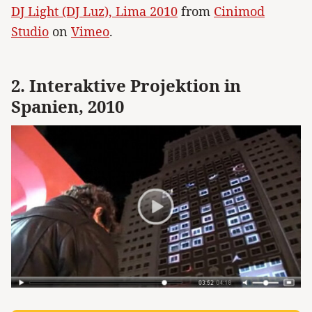
DJ Light (DJ Luz), Lima 2010
from
Cinimod
Studio
on
Vimeo
.
2. Interaktive Projektion in
Spanien, 2010