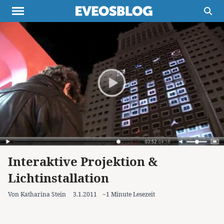
Themen
Projekte
Inspiration
Destinationen
Über uns
Werbung
Buchtipps
Newsletter
Interaktive Projektion &
Lichtinstallation
Von Katharina Stein
3.1.2011
~1 Minute Lesezeit