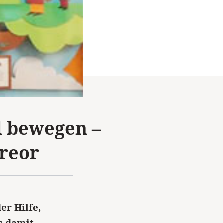
l bewegen –
ereor
er Hilfe,
s damit