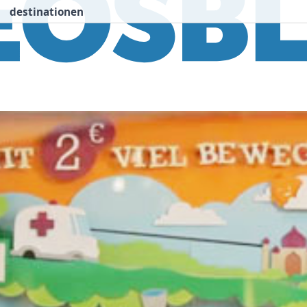
destinationen
nspiration
Destinationen
Über uns
We