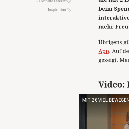
~1 Minute Lesezeit 🕓
beim Spend
Inspiration
interaktiv
mehr Freu
Übrigens gi
App
. Auf d
gezeigt. Ma
Video: 
MIT 2€ VIEL BEWEGEN 