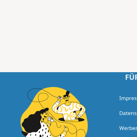
FÜ
Impre
Datens
Werbe