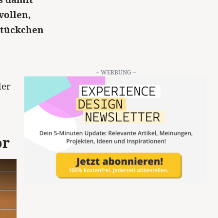
vollen,
Stückchen
– WERBUNG –
der
or