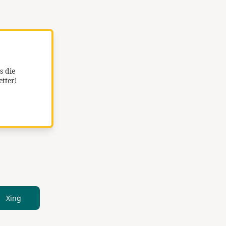
s die
etter!
Xing