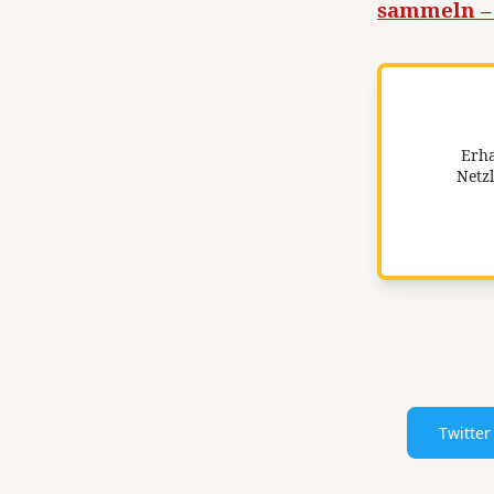
sammeln – 
Erha
Netzl
Twitter