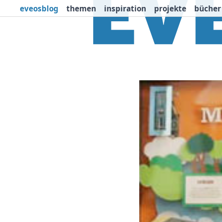
eveosblog
themen
inspiration
projekte
bücher
Themen
Projekte
I
Newsletter