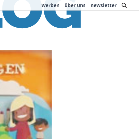
such
werben
über uns
newsletter
rbung
Buchtipps