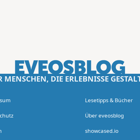
R MENSCHEN, DIE ERLEBNISSE GESTAL
ssum
Lesetipps & Bücher
chutz
Über eveosblog
n
showcased.io