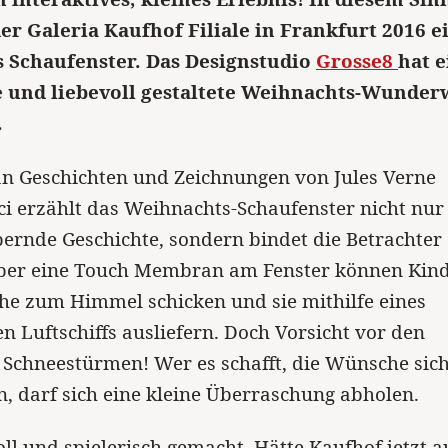
er Galeria Kaufhof Filiale in Frankfurt 2016 e
 Schaufenster. Das Designstudio
Grosse8
hat e
e und liebevoll gestaltete Weihnachts-Wunder
.
an Geschichten und Zeichnungen von Jules Verne
i erzählt das Weihnachts-Schaufenster nicht nur
ernde Geschichte, sondern bindet die Betrachter
Über eine Touch Membran am Fenster können Kin
he zum Himmel schicken und sie mithilfe eines
en Luftschiffs ausliefern. Doch Vorsicht vor den
 Schneestürmen! Wer es schafft, die Wünsche sic
n, darf sich eine kleine Überraschung abholen.
oll und spielerisch gemacht. Hätte Kaufhof jetzt 