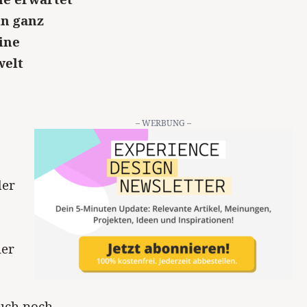
in ganz
ine
welt
– WERBUNG –
der
her
auch noch