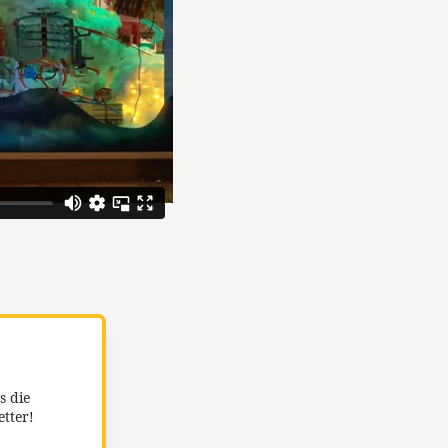
s die
etter!