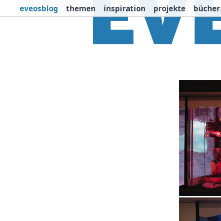
eveosblog
themen
inspiration
projekte
bücher
Themen
Projekte
I
Newsletter