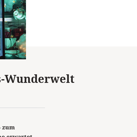
ts-Wunderwelt
– zum
nne erwartet