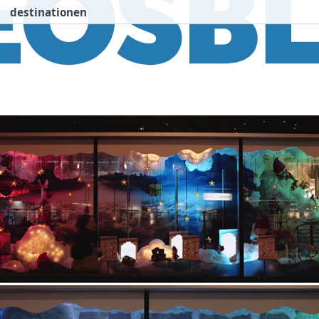
destinationen
nspiration
Destinationen
Über uns
We