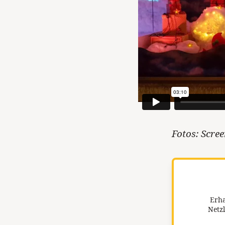
Fotos: Scre
Erha
Netzl