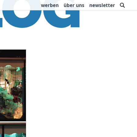
such
werben
über uns
newsletter
rbung
Buchtipps