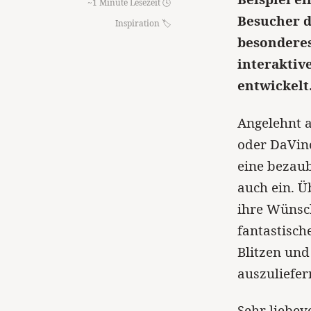
~1 Minute Lesezeit 🕓
Besucher d
Inspiration
besonderes
interaktiv
entwickelt
Angelehnt 
oder DaVinc
eine bezaub
auch ein. 
ihre Wünsc
fantastisch
Blitzen und
auszuliefer
Sehr liebev