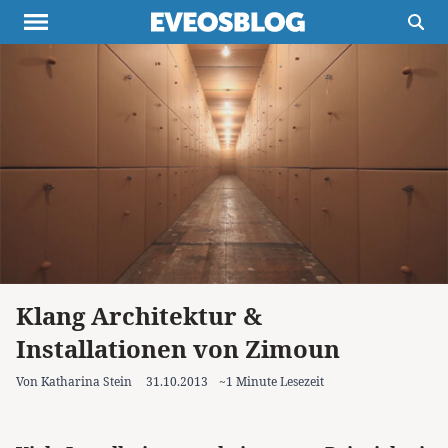
Themen
Projekte
Inspiration
Destinationen
Über uns
Werbung
Buchtipps
Newsletter
Klang Architektur &
Installationen von Zimoun
Von Katharina Stein
31.10.2013
~1 Minute Lesezeit