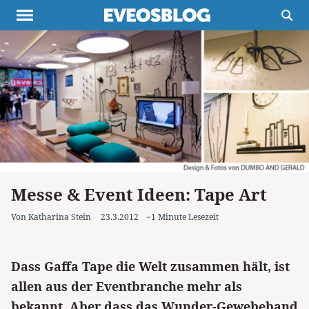
Themen
Projekte
Inspiration
Destinationen
Über uns
Werbung
Buchtipps
Newsletter
Messe & Event Ideen: Tape Art
Von Katharina Stein
23.3.2012
~1 Minute Lesezeit
Dass Gaffa Tape die Welt zusammen hält, ist
allen aus der Eventbranche mehr als
bekannt. Aber dass das Wunder-Gewebeband