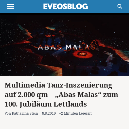
Themen
Projekte
Inspiration
Destinationen
Über uns
Werbung
Buchtipps
Newsletter
Multimedia Tanz-Inszenierung
auf 2.000 qm – „Abas Malas“ zum
100. Jubiläum Lettlands
Von Katharina Stein
8.8.2019
~2 Minuten Lesezeit