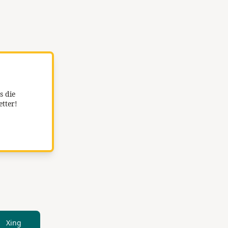
s die
etter!
Xing