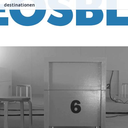
destinationen
nspiration
Destinationen
Über uns
We