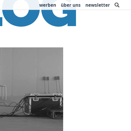
such
werben
über uns
newsletter
rbung
Buchtipps