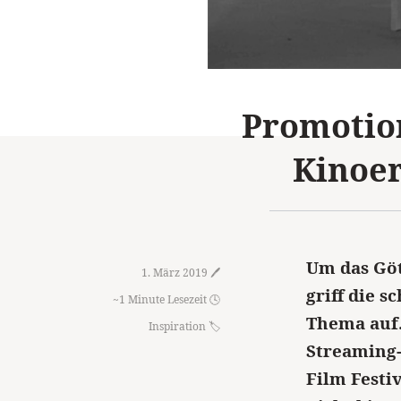
Promotion
Kinoer
Um das Göt
1. März 2019 🖊️
griff die 
~1 Minute Lesezeit 🕓
Thema auf.
Inspiration
Streaming-
Film Festiv