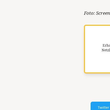
Foto: Scree
Erha
Netzl
Twitter