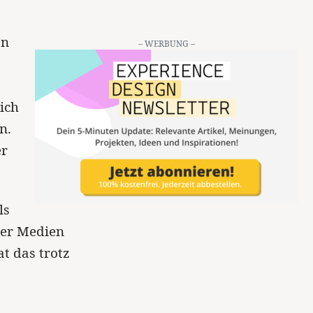
on
– WERBUNG –
ich
n.
er
ls
der Medien
at das trotz