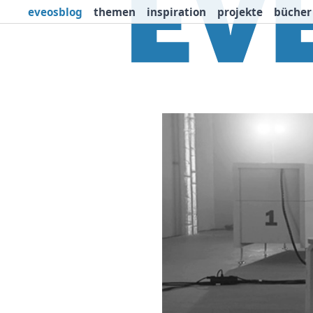
eveosblog
themen
inspiration
projekte
bücher
Themen
Projekte
I
Newsletter