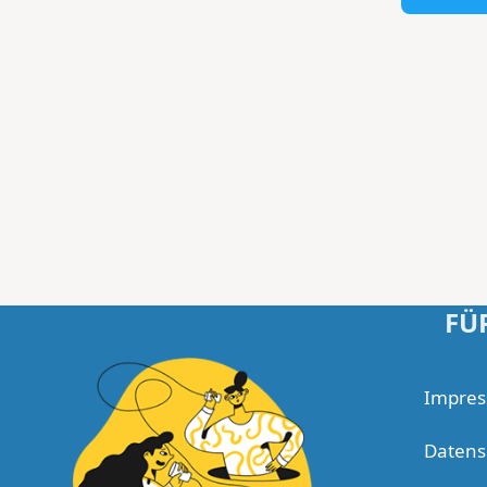
FÜ
Impre
Datens