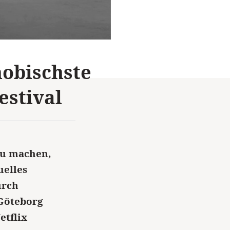
hobischste
estival
zu machen,
uelles
urch
 Göteborg
etflix