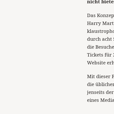
nicht biete
Das Konzept
Harry Marti
klaustropho
durch acht 
die Besuche
Tickets für
Website erh
Mit dieser 
die übliche
jenseits de
eines Media