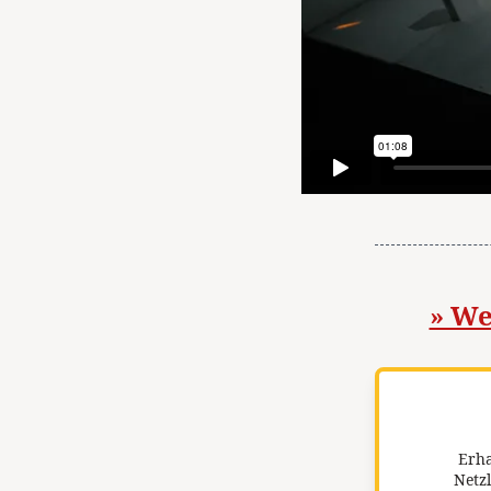
» We
Erha
Netzl