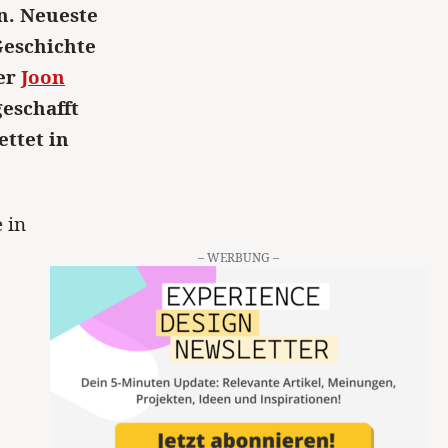
n. Neueste
Geschichte
rer
Joon
eschafft
ettet in
 in
– WERBUNG –