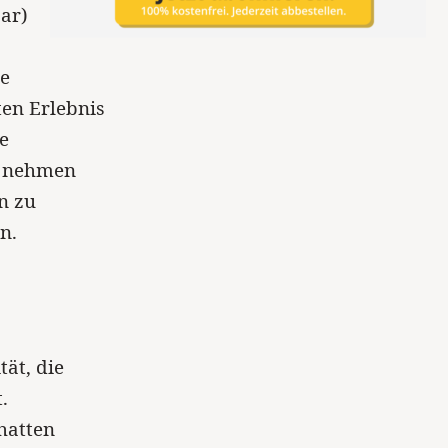
ar)
ie
en Erlebnis
e
d nehmen
n zu
n.
tät, die
.
hatten