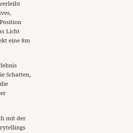
verleiht
ives,
Position
as Licht
ekt eine 8m
rlebnis
ie Schatten,
die
der
ch mit der
rytellings