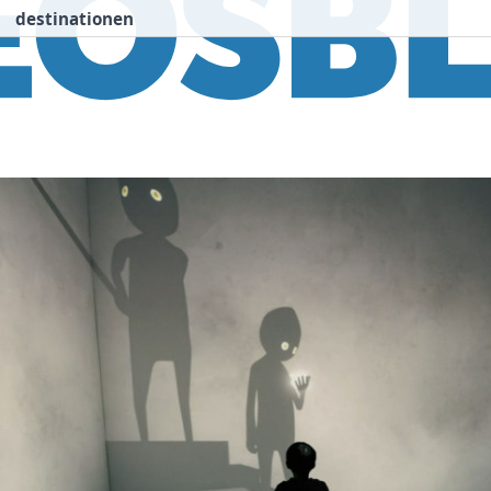
destinationen
nspiration
Destinationen
Über uns
We