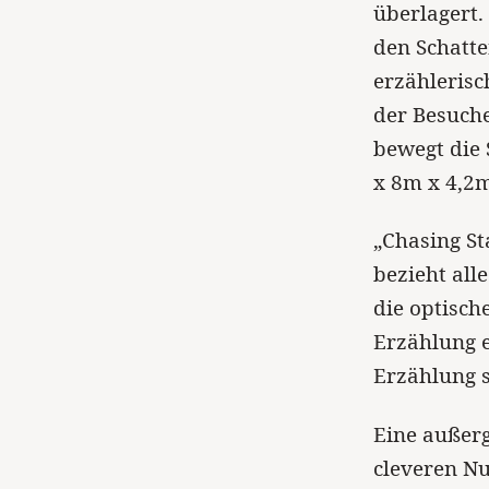
überlagert.
den Schatte
erzählerisc
der Besuche
bewegt die 
x 8m x 4,2
„Chasing St
bezieht all
die optisc
Erzählung e
Erzählung s
Eine außerg
cleveren Nu