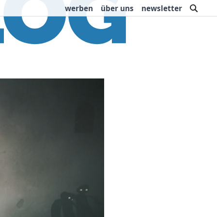
such
werben
über uns
newsletter
rbung
Buchtipps