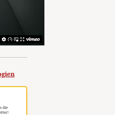
ogien
s die
etter!