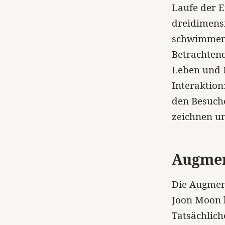
Laufe der E
dreidimens
schwimmen i
Betrachten
Leben und M
Interaktio
den Besuch
zeichnen u
Augmen
Die Augmen
Joon Moon b
Tatsächlich