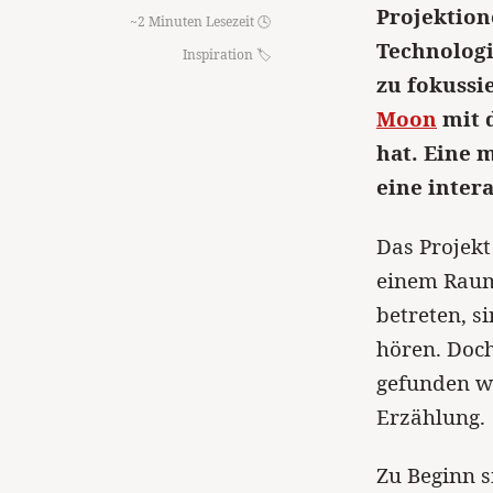
Projektion
~2 Minuten Lesezeit 🕓
Technologi
Inspiration
zu fokussi
Moon
mit 
hat. Eine 
eine inter
Das Projekt
einem Raum
betreten, s
hören. Doc
gefunden we
Erzählung.
Zu Beginn s