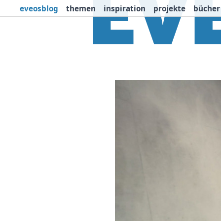
eveosblog
themen
inspiration
projekte
bücher
Themen
Projekte
I
Newsletter