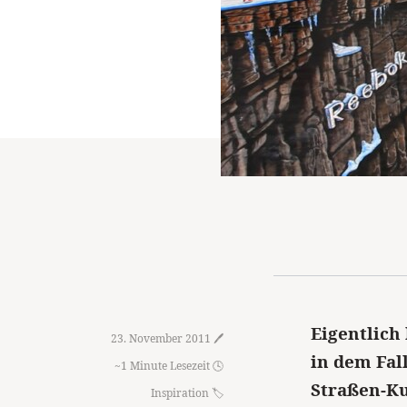
Eigentlich 
23. November 2011 🖊️
in dem Fal
~1 Minute Lesezeit 🕓
Straßen-Ku
Inspiration