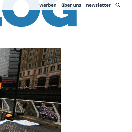
such
werben
über uns
newsletter
rbung
Buchtipps