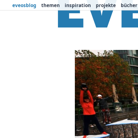
eveosblog
themen
inspiration
projekte
bücher
Themen
Projekte
I
Newsletter