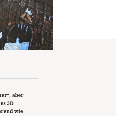
ter“, aber
ses 3D
erend wie