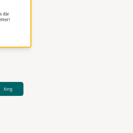
s die
etter!
Xing