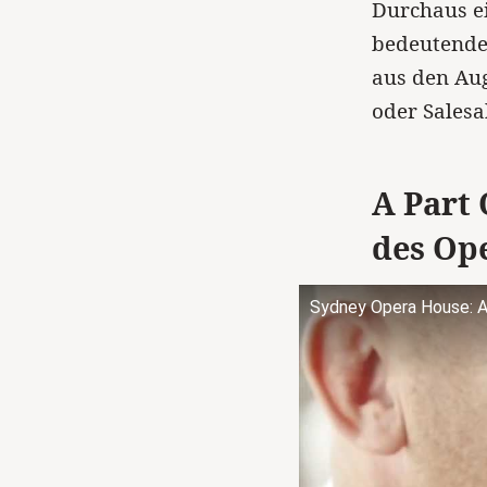
Durchaus ei
bedeutender
aus den Au
oder Salesa
A Part 
des Op
Sydney Opera House: A