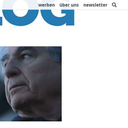
such
werben
über uns
newsletter
rbung
Buchtipps