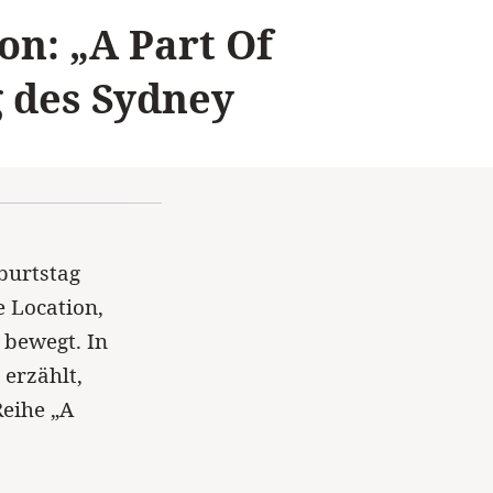
on: „A Part Of
g des Sydney
burtstag
 Location,
 bewegt. In
erzählt,
Reihe „A