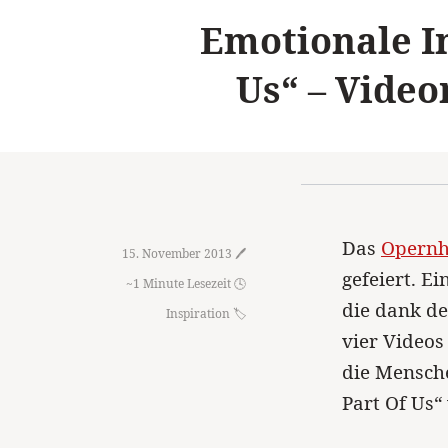
Emotionale In
Us“ – Video
Das
Opernh
15. November 2013 🖊️
gefeiert. E
~1 Minute Lesezeit 🕓
die dank de
Inspiration
vier Videos
die Mensche
Part Of Us“