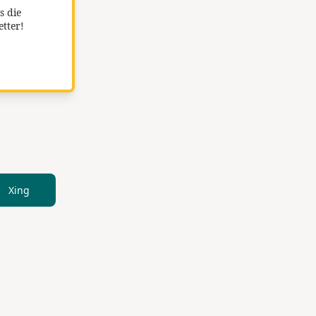
s die
etter!
Xing