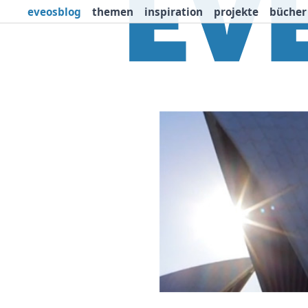
eveosblog
themen
inspiration
projekte
bücher
Themen
Projekte
I
Newsletter