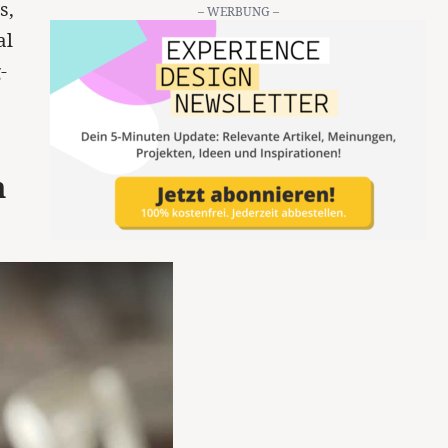
s,
– WERBUNG –
al
-
m