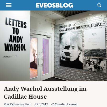
Themen
Projekte
Inspiration
Destinationen
Über uns
Werbung
Buchtipps
Newsletter
Andy Warhol Ausstellung im
Cadillac House
Von Katharina Stein
27.7.2017
~2 Minuten Lesezeit