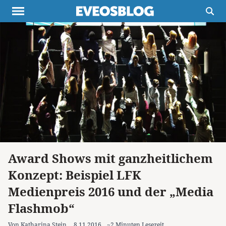
Themen
Projekte
Inspiration
Destinationen
Über uns
Werbung
Buchtipps
Newsletter
Award Shows mit ganzheitlichem
Konzept: Beispiel LFK
Medienpreis 2016 und der „Media
Flashmob“
Von Katharina Stein
8.11.2016
~2 Minuten Lesezeit