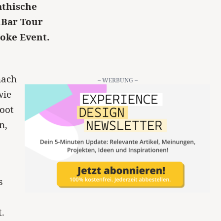
athische
hBar Tour
oke Event.
nach
– WERBUNG –
wie
oot
n,
s
.