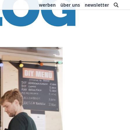
such
werben
über uns
newsletter
rbung
Buchtipps