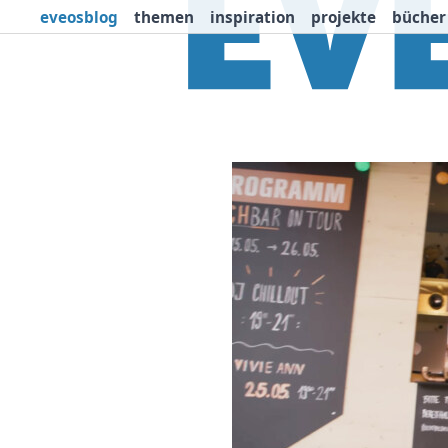
eveosblog
themen
inspiration
projekte
bücher
Themen
Projekte
I
Newsletter