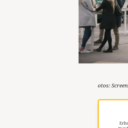
otos: Scree
Erha