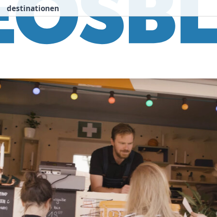
destinationen
nspiration
Destinationen
Über uns
We