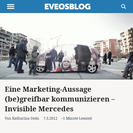
Themen
Projekte
Inspiration
Destinationen
Über uns
Werbung
Buchtipps
Newsletter
Eine Marketing-Aussage
(be)greifbar kommunizieren –
Invisible Mercedes
Von Katharina Stein
7.3.2012
~1 Minute Lesezeit