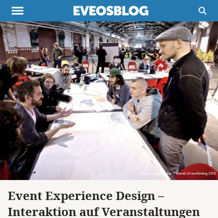
Themen
Projekte
Inspiration
Destinationen
Über uns
Werbung
Buchtipps
Newsletter
Event Experience Design –
Interaktion auf Veranstaltungen