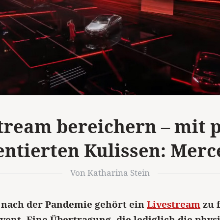
tream bereichern – mit 
entierten Kulissen: Merc
Von Katharina Stein
 nach der Pandemie gehört ein
Livestream
zu 
vent. Eine Übertragung, die lediglich die phys