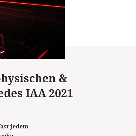
physischen &
edes IAA 2021
fast jedem
ische