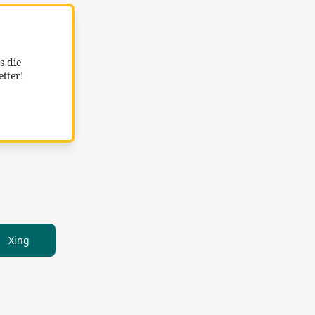
s die
etter!
Xing