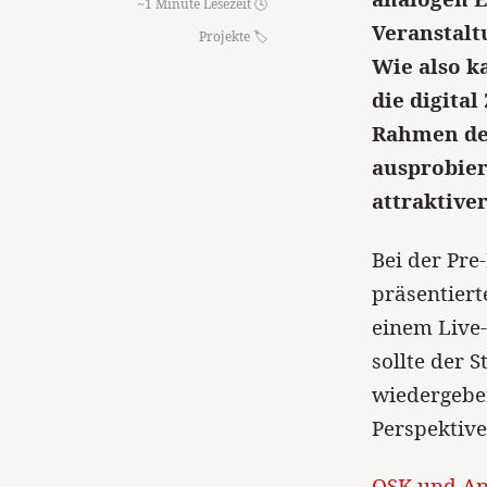
~1 Minute Lesezeit 🕓
Veranstalt
Projekte
Wie also k
die digita
Rahmen der
ausprobier
attraktive
Bei der Pr
präsentiert
einem Live
sollte der 
wiedergeben
Perspektive
OSK und An