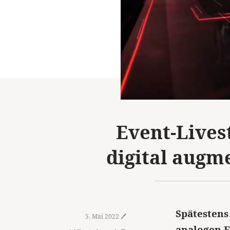
Event-Lives
digital augm
Spätestens
5. Mai 2022 🖊️
analogen E