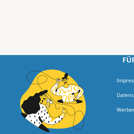
FÜ
Impre
Datens
Werbe