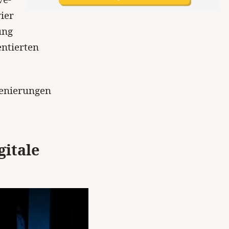
ier
ung
entierten
enierungen
gitale