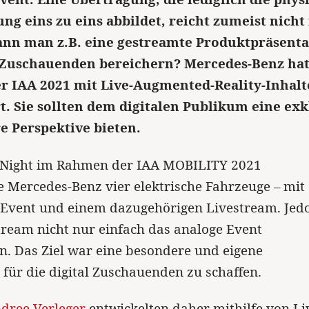
ung eins zu eins abbildet, reicht zumeist nicht
ann man z.B. eine gestreamte Produktpräsenta
l Zuschauenden bereichern? Mercedes-Benz hat
 IAA 2021 mit Live-Augmented-Reality-Inhal
t. Sie sollten dem digitalen Publikum eine ex
re Perspektive bieten.
e-Night im Rahmen der IAA MOBILITY 2021
e Mercedes-Benz vier elektrische Fahrzeuge – mit
-Event und einem dazugehörigen Livestream. Jed
Stream nicht nur einfach das analoge Event
. Das Ziel war eine besondere und eigene
 für die digital Zuschauenden zu schaffen.
dree Verleger
entwickelten daher mithilfe von Li