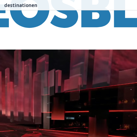
destinationen
nspiration
Destinationen
Über uns
We