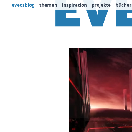
eveosblog
themen
inspiration
projekte
bücher
Themen
Projekte
I
Newsletter