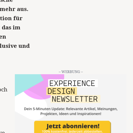
 mehr aus.
tion für
 das im
ten
klusive und
– WERBUNG –
och
ve-