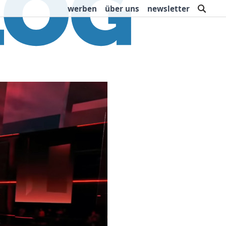
such
werben
über uns
newsletter
rbung
Buchtipps