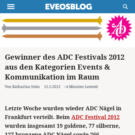
Themen
Projekte
Inspiration
Destinationen
Über uns
Werbung
Buchtipps
Newsletter
Gewinner des ADC Festivals 2012
aus den Kategorien Events &
Kommunikation im Raum
Von Katharina Stein
15.5.2012
~4 Minuten Lesezeit
Letzte Woche wurden wieder ADC Nägel in
Frankfurt verteilt. Beim
ADC Festival 2012
wurden insgesamt 19 goldene, 77 silberne,
127 bronzene ADC Nägel sowie 266