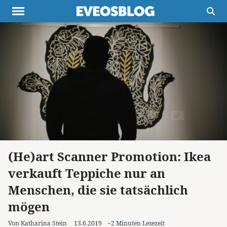
Themen
Projekte
Inspiration
Destinationen
Über uns
Werbung
Buchtipps
Newsletter
(He)art Scanner Promotion: Ikea
verkauft Teppiche nur an
Menschen, die sie tatsächlich
mögen
Von Katharina Stein
13.6.2019
~2 Minuten Lesezeit