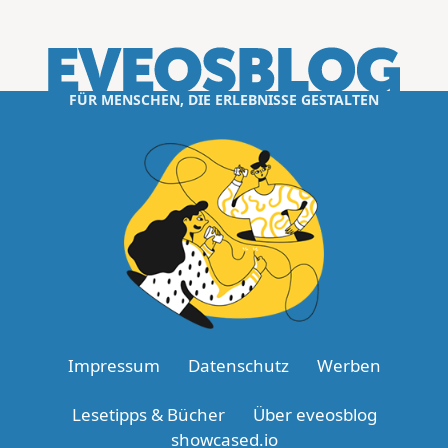
FÜR MENSCHEN, DIE ERLEBNISSE GESTALTEN
Impressum
Datenschutz
Werben
Lesetipps & Bücher
Über eveosblog
showcased.io