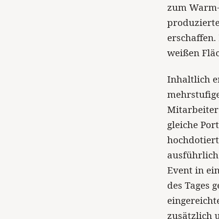
zum Warm-U
produzierte
erschaffen.
weißen Fläc
Inhaltlich 
mehrstufig
Mitarbeiter
gleiche Por
hochdotier
ausführlich
Event in ei
des Tages g
eingereicht
zusätzlich 