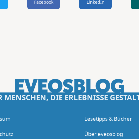
Facebook
LinkedIn
R MENSCHEN, DIE ERLEBNISSE GESTAL
ssum
Lesetipps & Bücher
chutz
Über eveosblog