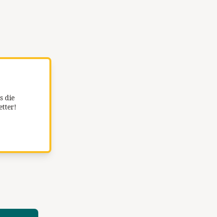
s die
etter!