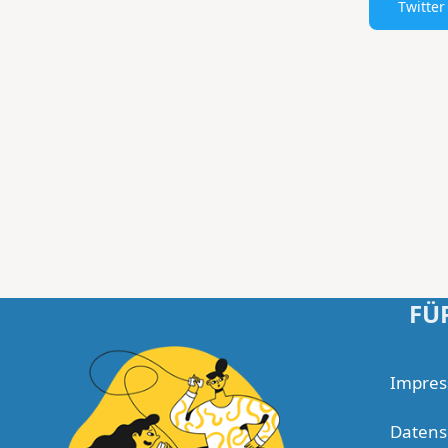
Twitter
FÜ
Impre
Datens