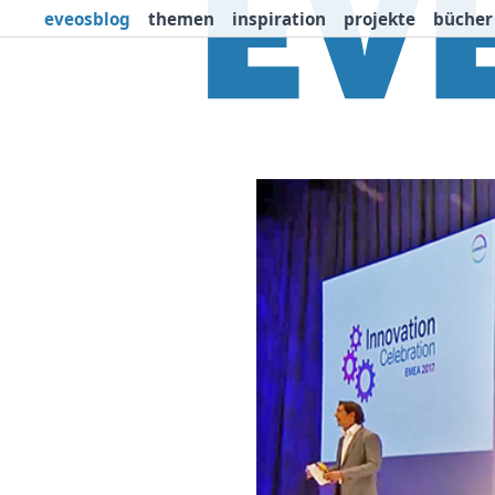
eveosblog
themen
inspiration
projekte
bücher
Themen
Projekte
I
Newsletter