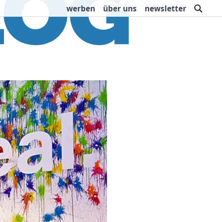
such
werben
über uns
newsletter
rbung
Buchtipps