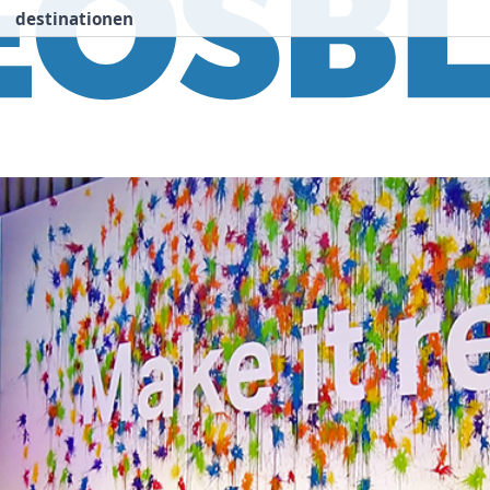
destinationen
nspiration
Destinationen
Über uns
We