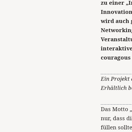
zu einer „
Innovation
wird auch 
Networking
Veranstalt
interaktiv
couragous 
Ein Projekt
Erhältlich 
Das Motto „
nur, dass d
füllen soll