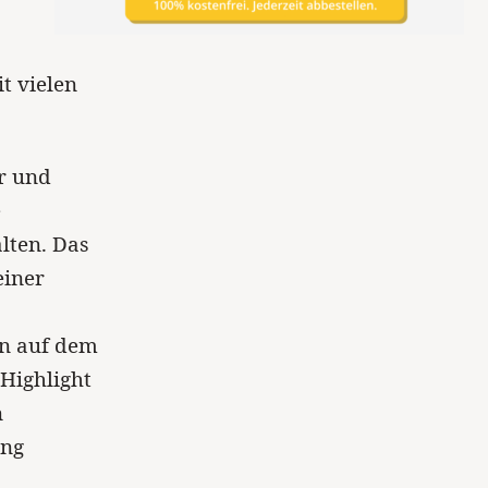
t vielen
er und
e
lten. Das
einer
en auf dem
Highlight
n
ing