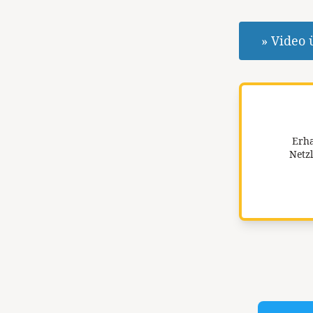
» Video 
Erha
Netzl