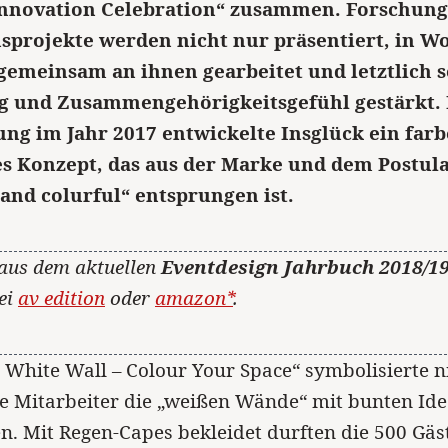
Innovation Celebration“ zusammen. Forschung
sprojekte werden nicht nur präsentiert, in W
gemeinsam an ihnen gearbeitet und letztlich s
 und Zusammengehörigkeitsgefühl gestärkt. 
ung im Jahr 2017 entwickelte Insglück ein far
es Konzept, das aus der Marke und dem Postula
and colurful“ entsprungen ist.
 aus dem aktuellen
Eventdesign Jahrbuch 2018/1
bei
av edition
oder
amazon*
.
 White Wall – Colour Your Space“ symbolisierte n
ie Mitarbeiter die „weißen Wände“ mit bunten Id
ten. Mit Regen-Capes bekleidet durften die 500 Gäs