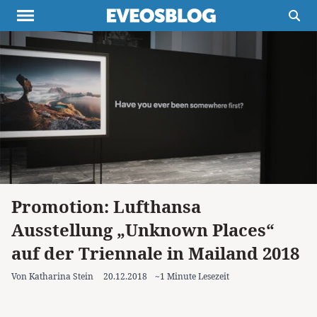
Themen
Projekte
Inspiration
Destinationen
Über uns
Werbung
Buchtipps
Newsletter
Promotion: Lufthansa
Ausstellung „Unknown Places“
auf der Triennale in Mailand 2018
Von Katharina Stein
20.12.2018
~1 Minute Lesezeit