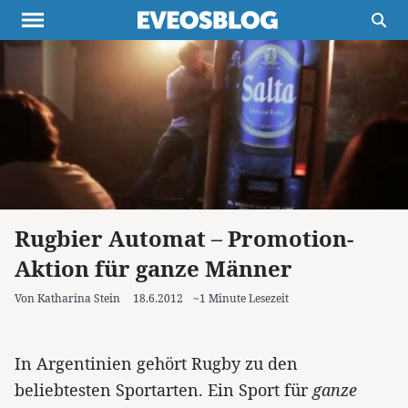
Themen
Projekte
Inspiration
Destinationen
Über uns
Werbung
Buchtipps
Newsletter
Rugbier Automat – Promotion-
Aktion für ganze Männer
Von Katharina Stein
18.6.2012
~1 Minute Lesezeit
In Argentinien gehört Rugby zu den
beliebtesten Sportarten. Ein Sport für
ganze