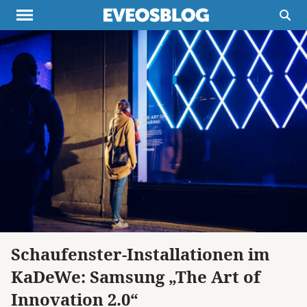
Themen
Projekte
Inspiration
Destinationen
Über uns
Werbung
Buchtipps
Newsletter
Schaufenster-Installationen im
KaDeWe: Samsung „The Art of
Innovation 2.0“