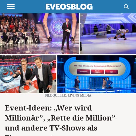
Themen
Projekte
Inspiration
Destinationen
Über uns
Werbung
Buchtipps
Newsletter
BILDQUELLE: LIVING MEDIA
Event-Ideen: „Wer wird
Millionär”, „Rette die Million”
und andere TV-Shows als