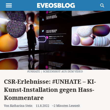
Themen
Projekte
Inspiration
Destinationen
Über uns
Werbung
Buchtipps
Newsletter
#UNHATE | SCREENSHOT AUS DEM VIDEO
CSR-Erlebnisse: #UNHATE – KI-
Kunst-Installation gegen Hass-
Kommentare
Von Katharina Stein
11.8.2022
~2 Minuten Lesezeit