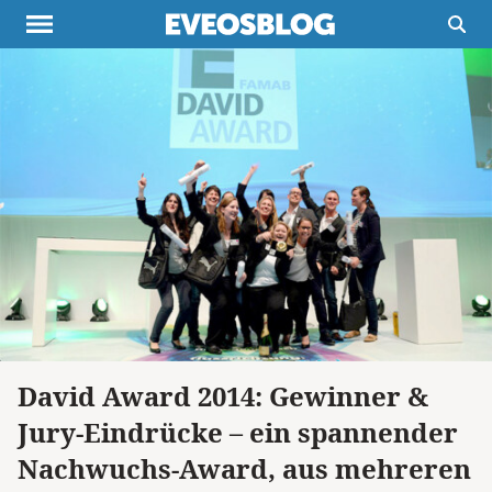
Themen
Projekte
Inspiration
Destinationen
Über uns
Werbung
Buchtipps
Newsletter
David Award 2014: Gewinner &
Jury-Eindrücke – ein spannender
Nachwuchs-Award, aus mehreren