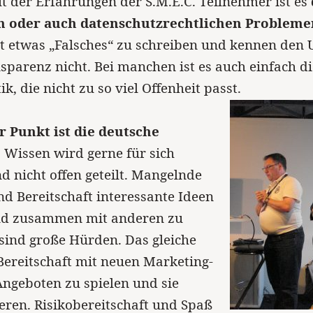
t der Erfahrungen der S.M.E.C. Teilnehmer ist es
n oder auch datenschutzrechtlichen Probleme
t etwas „Falsches“ zu schreiben und kennen den
nsparenz nicht. Bei manchen ist es auch einfach di
k, die nicht zu so viel Offenheit passt.
r Punkt ist die deutsche
. Wissen wird gerne für sich
d nicht offen geteilt. Mangelnde
nd Bereitschaft interessante Ideen
und zusammen mit anderen zu
sind große Hürden. Das gleiche
e Bereitschaft mit neuen Marketing-
ngeboten zu spielen und sie
ren. Risikobereitschaft und Spaß