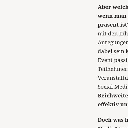
Aber welch
wenn man 
präsent ist
mit den Inh
Anregungen 
dabei sein 
Event passi
Teilnehmern
Veranstalt
Social Medi
Reichweite
effektiv u
Doch was h