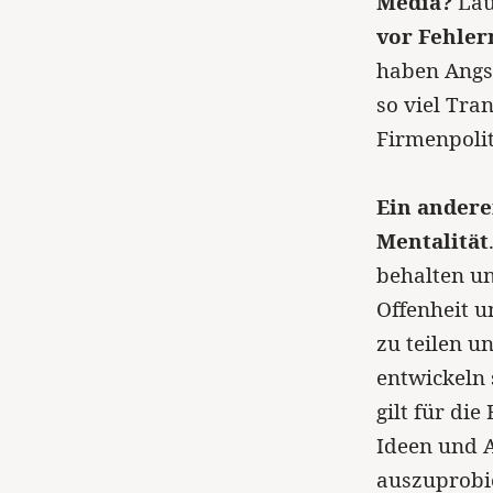
Media?
Lau
vor Fehler
haben Angs
so viel Tra
Firmenpoliti
Ein andere
Mentalität
behalten un
Offenheit u
zu teilen 
entwickeln 
gilt für di
Ideen und A
auszuprobie