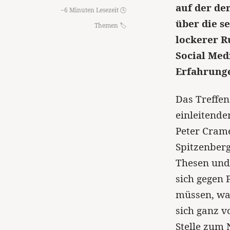
auf der de
~6 Minuten Lesezeit 🕓
über die s
Themen
lockerer 
Social Med
Erfahrunge
Das Treffe
einleitende
Peter Cram
Spitzenberg
Thesen und
sich gegen
müssen, war
sich ganz v
Stelle zum 