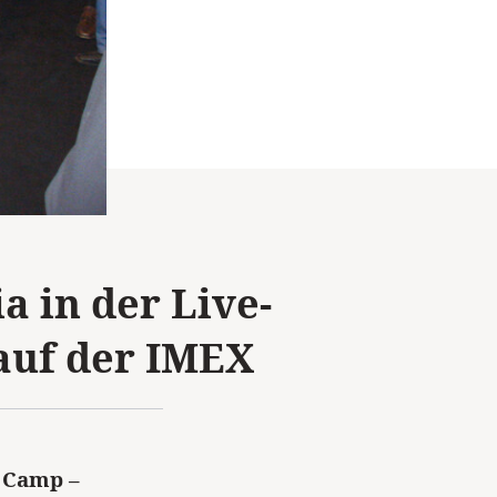
a in der Live-
auf der IMEX
t Camp –