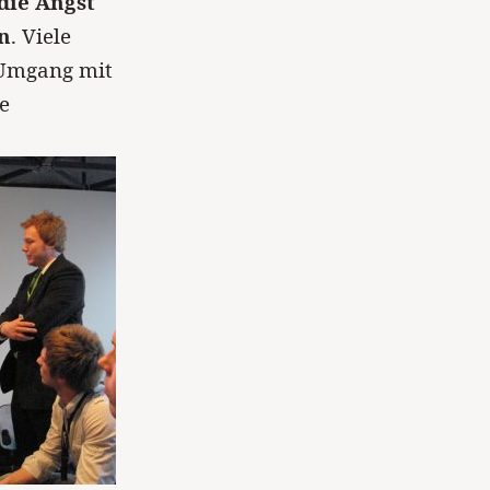
die Angst
n
. Viele
 Umgang mit
e