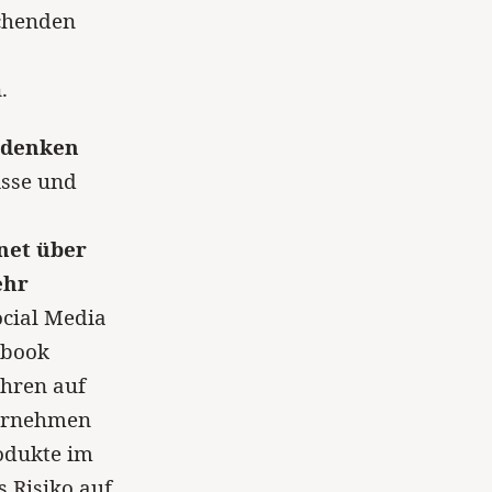
echenden
.
Bedenken
isse und
net über
ehr
ocial Media
cebook
ahren auf
ternehmen
rodukte im
s Risiko auf