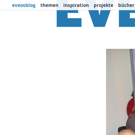
eveosblog
themen
inspiration
projekte
bücher
Themen
Projekte
I
Newsletter