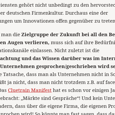
iensten gehört nicht unbedingt zu den hervorst
er deutschen Firmenkultur. Durchaus eine der
ungen um Innovationen offen gegenüber zu treten
f man die
Zielgruppe der Zukunft bei all den 
den Augen verlieren,
muss sich auf ihre Bedürfn
onskanäle einlassen. Nicht zuletzt ist die
chtung und das Wissen darüber was im Inter
 Unternehmen gesprochen/geschrieben wird s
e Tatsache, dass man als Unternehmen nicht in S
eißt ja nicht, dass man nicht trotzdem z.B. auf fa
 Das
Cluetrain Manifest
hat es schon vor einigen J
gebracht: „Märkte sind Gespräche“! Und kein Un
dern, dass über die eigene Firma, die eigenen P
sprochen wird! So könnte man fast sagen, dass da