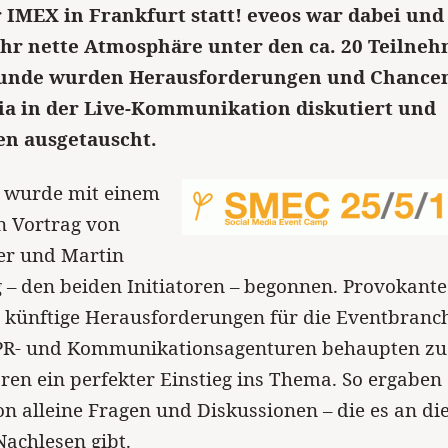
r IMEX in Frankfurt statt! eveos war dabei und
ehr nette Atmosphäre unter den ca. 20 Teilneh
Runde wurden Herausforderungen und Chance
ia in der Live-Kommunikation diskutiert und
n ausgetauscht.
n wurde mit einem
n Vortrag von
er und Martin
 – den beiden Initiatoren – begonnen. Provokante
 künftige Herausforderungen für die Eventbranc
 PR- und Kommunikationsagenturen behaupten zu
en ein perfekter Einstieg ins Thema. So ergaben
on alleine Fragen und Diskussionen – die es an di
Nachlesen gibt.