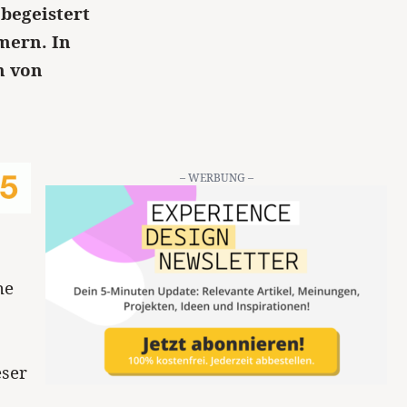
 begeistert
mern. In
n von
– WERBUNG –
he
eser