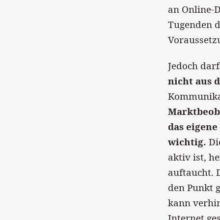
an Online-D
Tugenden d
Voraussetz
Jedoch dar
nicht aus 
Kommunikati
Marktbeoba
das eigene
wichtig.
Di
aktiv ist, h
auftaucht.
den Punkt 
kann verhin
Internet ge