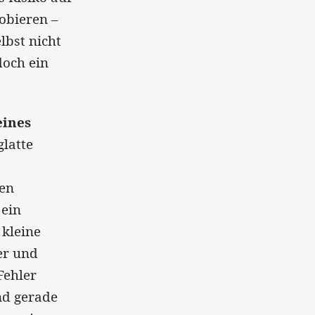
robieren –
bst nicht
doch ein
eines
glatte
ten
ein
 kleine
er und
Fehler
und gerade