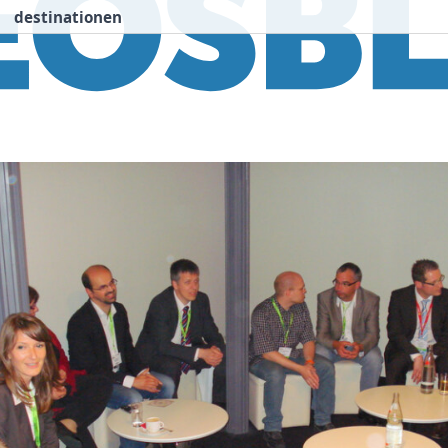
destinationen
nspiration
Destinationen
Über uns
We