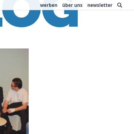
such
werben
über uns
newsletter
rbung
Buchtipps