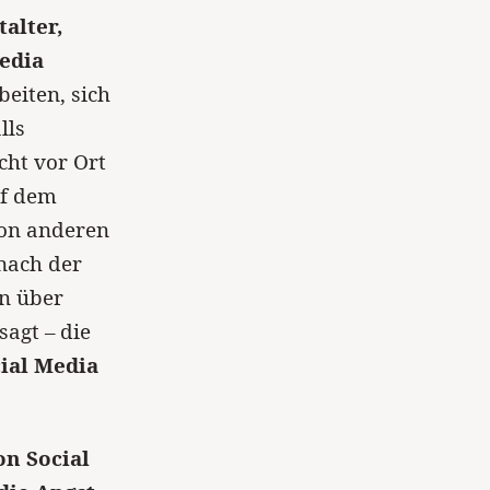
alter,
edia
eiten, sich
lls
cht vor Ort
uf dem
von anderen
 nach der
n über
sagt – die
ial Media
on Social