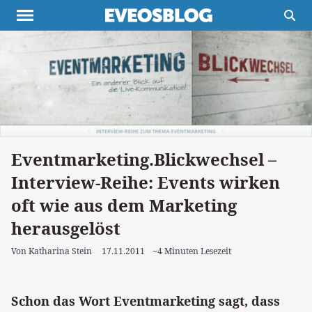
Themen
Projekte
Inspiration
Destinationen
Über uns
Werbung
Buchtipps
Newsletter
Eventmarketing.Blickwechsel –
Interview-Reihe: Events wirken
oft wie aus dem Marketing
herausgelöst
Von Katharina Stein
17.11.2011
~4 Minuten Lesezeit
Schon das Wort Eventmarketing sagt, dass