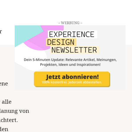
– WERBUNG –
r
ene
 alle
Planung von
chtert.
 den