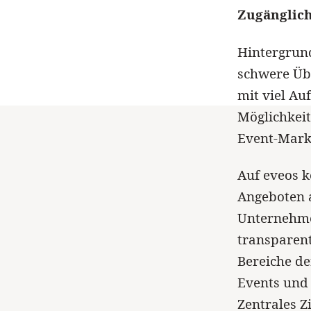
Zugänglich
Hintergrund
schwere Übe
mit viel A
Möglichkei
Event-Mark
Auf eveos k
Angeboten 
Unternehmen
transparent
Bereiche d
Events und 
Zentrales Z