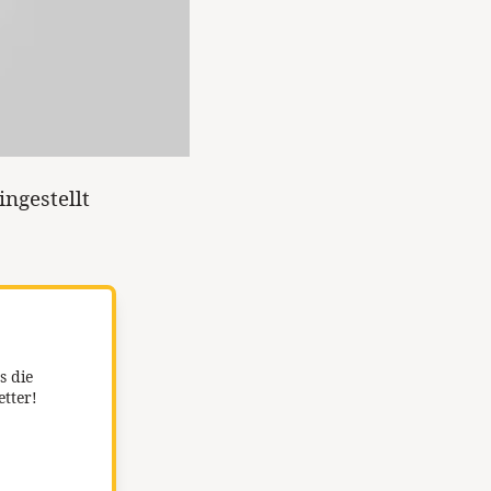
ngestellt
s die
etter!