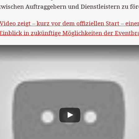
wischen Auftraggebern und Dienstleistern zu för
Video zeigt – kurz vor dem offiziellen Start – eine
Einblick in zukünftige Möglichkeiten der Eventb