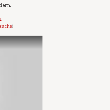
dern.
n
ranche
!