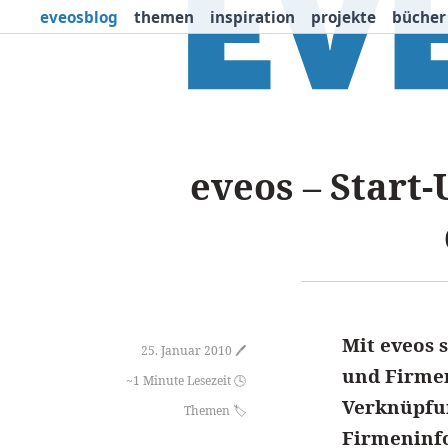
eveosblog
themen
inspiration
projekte
bücher
Themen
Projekte
I
Newsletter
eveos – Start
Mit eveos 
25. Januar 2010 🖊️
und Firmen
~1 Minute Lesezeit 🕓
Verknüpfu
Themen
Firmeninfo