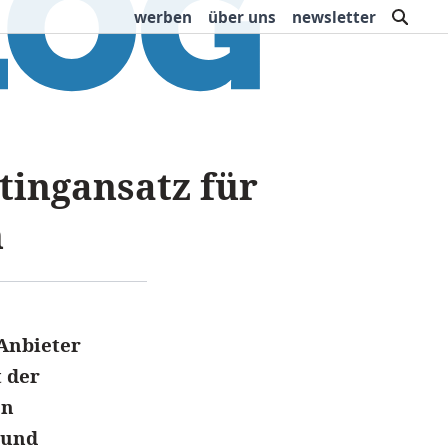
such
werben
über uns
newsletter
rbung
Buchtipps
tingansatz für
n
 Anbieter
 der
en
 und