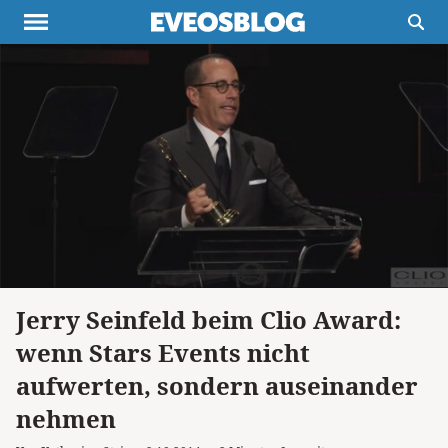
Themen
Projekte
Inspiration
Destinationen
Über uns
Werbung
Buchtipps
Newsletter
Jerry Seinfeld beim Clio Award:
wenn Stars Events nicht
aufwerten, sondern auseinander
nehmen