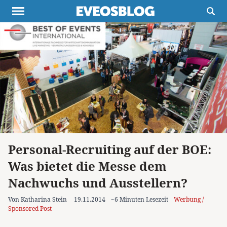
Themen
Projekte
Inspiration
Destinationen
Über uns
Werbung
Buchtipps
Newsletter
Personal-Recruiting auf der BOE:
Was bietet die Messe dem
Nachwuchs und Ausstellern?
Von Katharina Stein
19.11.2014
~6 Minuten Lesezeit
Werbung /
Sponsored Post