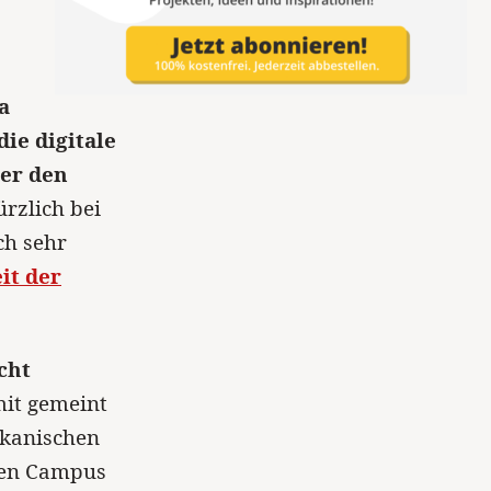
a
die digitale
er den
ürzlich bei
ch sehr
it der
cht
it gemeint
rikanischen
hren Campus