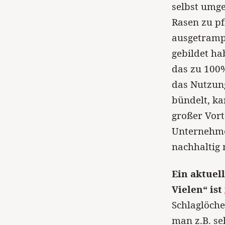
selbst umge
Rasen zu pf
ausgetramp
gebildet ha
das zu 100
das Nutzun
bündelt, ka
großer Vorte
Unternehmen
nachhaltig
Ein aktuell
Vielen“ ist
Schlaglöch
man z.B. se