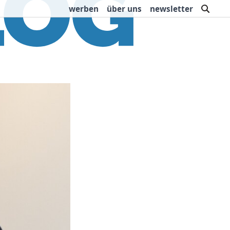
such
werben
über uns
newsletter
rbung
Buchtipps