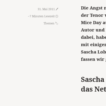
Die Angst 
31. Mai 2011 🖊️
der Tenor
~7 Minuten Lesezeit 🕓
Mice Day a
Themen
Autor und 
dabei, hab
mit einige
Sascha Lob
fassen wir
Sascha
das Net