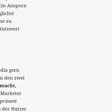
 Ein Ansporn
glichst
ne zu
 Nutzwert
edia gern
 in den zwei
 macht,
 Marketer
präsent
n der Nutzer