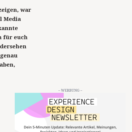
zeigen, war
l Media
ekannte
n für euch
edersehen
 genau
aben,
– WERBUNG –