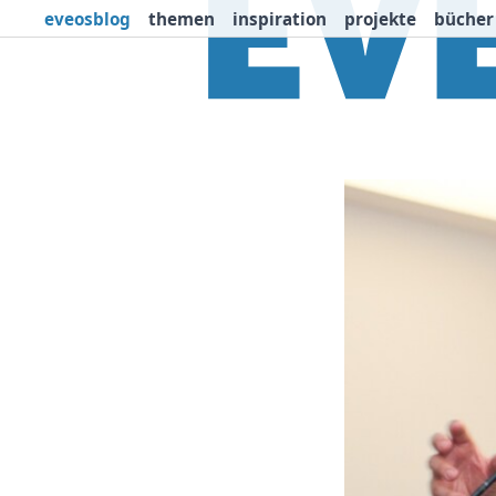
eveosblog
themen
inspiration
projekte
bücher
Themen
Projekte
I
Newsletter