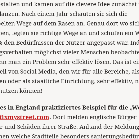
stalten und kamen auf die clevere Idee zunächst 
lanzen. Nach einem Jahr schauten sie sich die
elten Wege auf dem Rasen an. Genau dort wo sic
ben, legten sie richtige Wege an und schufen ein 
% den Bedürfnissen der Nutzer angepasst war. I
gsverhalten möglichst vieler Menschen beobachte
nn man ein Problem sehr effektiv lösen. Das ist ei
il von Social Media, den wir für alle Bereiche, al
 oder als staatliche Einrichtung, sehr effektiv, 
 nutzen können!
es in England praktiziertes Beispiel für die „W
fixmystreet.com
.
Dort melden englische Bürger
er und Schäden ihrer Straße. Anhand der Meldun
hen welche Stadtteile besonders sanierungsbedürf