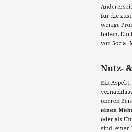
Andererseit
für die zus
wenige Prob
haben. Ein
von Social 
Nutz- 
Ein Aspekt,
vernachläss
oberen Bei
einen Mehr
oder als U
sind, einen