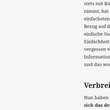
stets mit 
nimmt, hat 
einfachsten
Bezug auf d
einfache Su
Einfachheit
vergessen w
Information
und das wol
Verbre
Nun haben 
sich das d