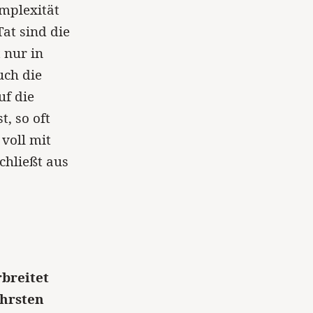
mplexität
at sind die
 nur in
uch die
uf die
, so oft
 voll mit
chließt aus
breitet
ahrsten