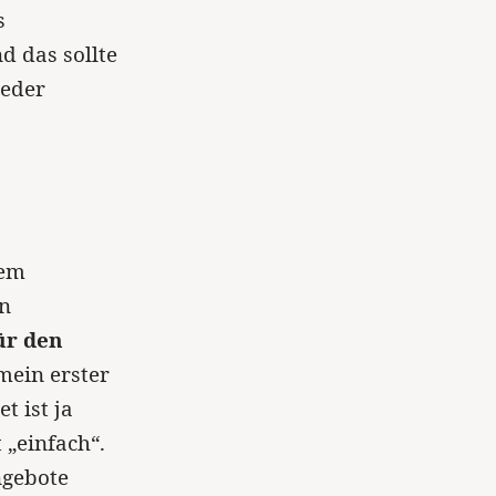
s
nd das sollte
jeder
rem
en
ür den
mein erster
t ist ja
 „einfach“.
gebote