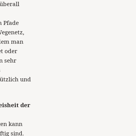
überall
h Pfade
Wegenetz,
ndem man
t oder
n sehr
s
nützlich und
eisheit der
gen kann
tig sind.