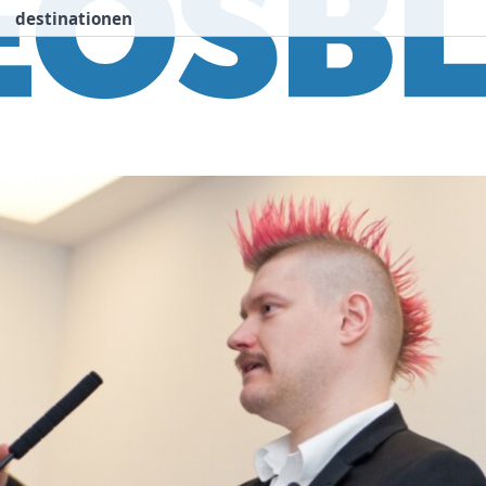
destinationen
nspiration
Destinationen
Über uns
We