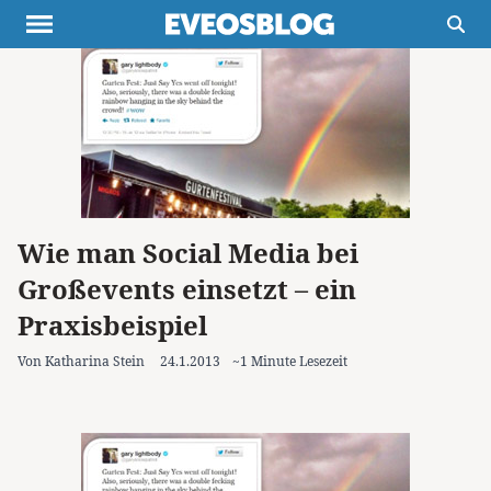
Themen
Projekte
Inspiration
Destinationen
Über uns
Werbung
Buchtipps
Newsletter
Wie man Social Media bei
Großevents einsetzt – ein
Praxisbeispiel
Von Katharina Stein
24.1.2013
~1 Minute Lesezeit