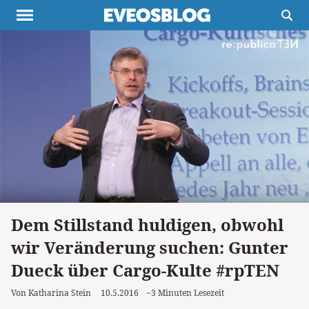
Themen
Projekte
Inspiration
Destinationen
Über uns
Werbung
Buchtipps
Newsletter
Dem Stillstand huldigen, obwohl
wir Veränderung suchen: Gunter
Dueck über Cargo-Kulte #rpTEN
Von Katharina Stein
10.5.2016
~3 Minuten Lesezeit