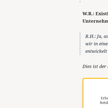
W.R.: Exis
Unternehm
R.H.: Ja, 
wir in ei
entwickelt
Dies ist der 
Erha
Netzl