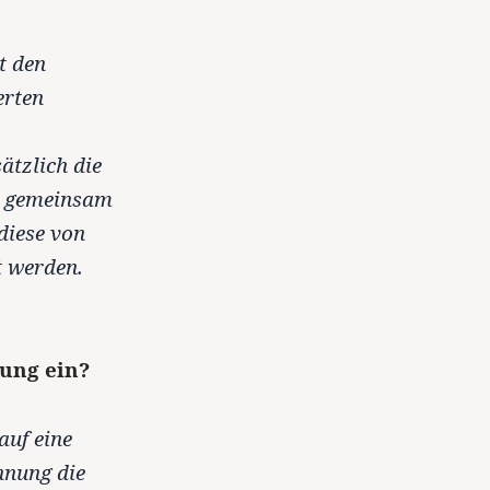
t den
erten
ätzlich die
es gemeinsam
diese von
t werden.
ung ein?
auf eine
hnung die