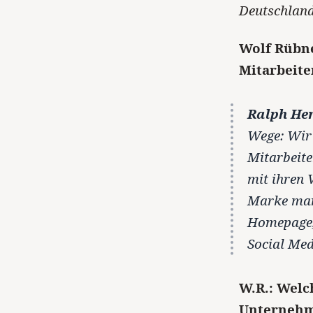
Deutschland,
Wolf Rübne
Mitarbeite
Ralph He
Wege: Wir 
Mitarbeite
mit ihren 
Marke marb
Homepage, 
Social Med
W.R.: Welc
Unterneh