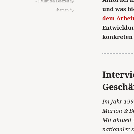
~3 Minuten Lesezeit 🕓
und was bi
Themen
dem Arbei
Entwicklun
konkreten
Interv
Geschä
Im Jahr 199
Marion & Be
Mit aktuell 
nationaler 