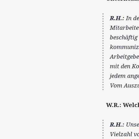
R.H.:
In d
Mitarbeit
beschäftig
kommunizie
Arbeitgebe
mit den Ko
jedem ange
Vom Auszub
W.R.: Welc
R.H.:
Unser
Vielzahl v