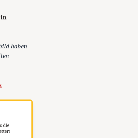
ein
bild haben
ten
k
s die
etter!