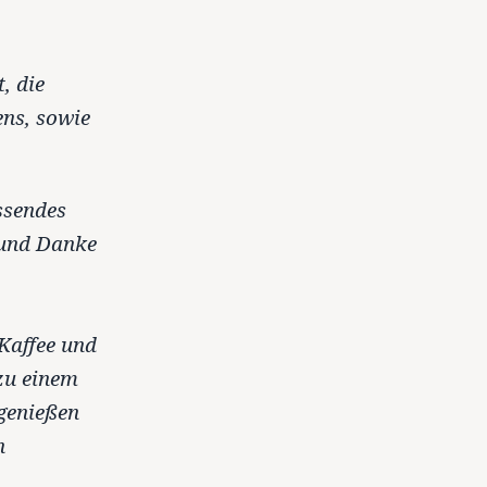
, die
ens, sowie
ssendes
 und Danke
Kaffee und
zu einem
 genießen
n