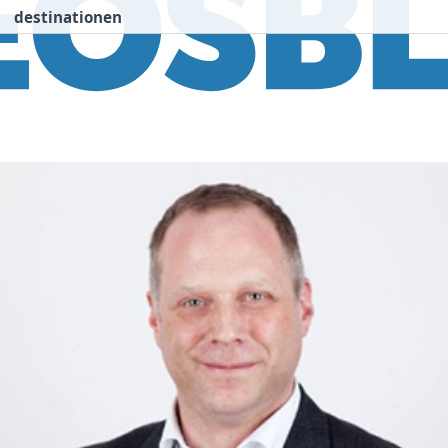
destinationen
nspiration
Destinationen
Über uns
We