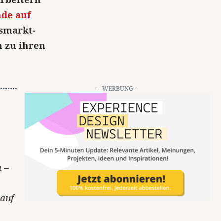
nde auf
tsmarkt-
 zu ihren
– WERBUNG –
 –
.
 auf