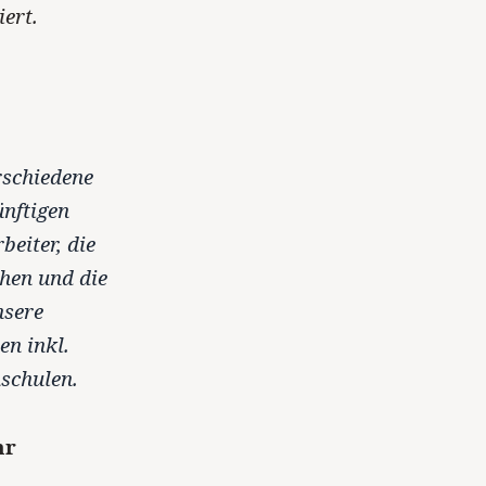
iert.
rschiedene
ünftigen
beiter, die
hen und die
nsere
en inkl.
schulen.
hr